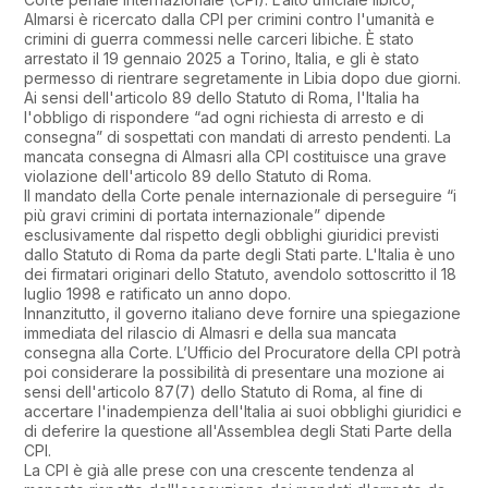
Almarsi è ricercato dalla CPI per crimini contro l'umanità e
crimini di guerra commessi nelle carceri libiche. È stato
arrestato il 19 gennaio 2025 a Torino, Italia, e gli è stato
permesso di rientrare segretamente in Libia dopo due giorni.
Ai sensi dell'articolo 89 dello Statuto di Roma, l'Italia ha
l'obbligo di rispondere “ad ogni richiesta di arresto e di
consegna” di sospettati con mandati di arresto pendenti. La
mancata consegna di Almasri alla CPI costituisce una grave
violazione dell'articolo 89 dello Statuto di Roma.
Il mandato della Corte penale internazionale di perseguire “i
più gravi crimini di portata internazionale” dipende
esclusivamente dal rispetto degli obblighi giuridici previsti
dallo Statuto di Roma da parte degli Stati parte. L'Italia è uno
dei firmatari originari dello Statuto, avendolo sottoscritto il 18
luglio 1998 e ratificato un anno dopo.
Innanzitutto, il governo italiano deve fornire una spiegazione
immediata del rilascio di Almasri e della sua mancata
consegna alla Corte. L’Ufficio del Procuratore della CPI potrà
poi considerare la possibilità di presentare una mozione ai
sensi dell'articolo 87(7) dello Statuto di Roma, al fine di
accertare l'inadempienza dell'Italia ai suoi obblighi giuridici e
di deferire la questione all'Assemblea degli Stati Parte della
CPI.
La CPI è già alle prese con una crescente tendenza al