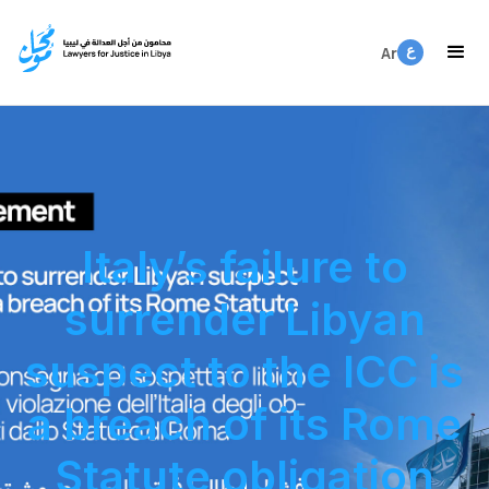
ع
Ar
ع
En
Italy’s failure to
surrender Libyan
suspect to the ICC is
a breach of its Rome
Statute obligation