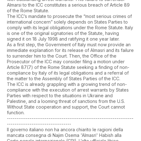
Almarsi to the ICC constitutes a serious breach of Article 89
of the Rome Statute.
The ICC’s mandate to prosecute the “most serious crimes of
international concern” solely depends on States Parties to
comply with its legal obligations under the Rome Statute. Italy
is one of the original signatories of the Statute, having
signed it on 18 July 1998 and ratifying it one year later.
As a first step, the Government of Italy must now provide an
immediate explanation for its release of Almasri and its failure
to surrender him to the Court. Then, the Office of the
Prosecutor of the ICC may consider filing a motion under
Article 87(7) of the Rome Statute seeking a finding of non-
compliance by Italy of its legal obligations and a referral of
the matter to the Assembly of States Parties of the ICC.
The ICC is already grappling with a growing trend of non-
compliance with the execution of arrest warrants by States
Parties with respect to the situations in Ukraine and
Palestine, and a looming threat of sanctions from the U.S.
Without State cooperation and support, the Court cannot
function.
-------------------------------------------------------------------
----------------------------------
Il governo italiano non ha ancora chiarito le ragioni della
mancata consegna di Najim Osema 'Almasri' Habish alla
Corte penale internazionale (CPI). L’alto ufficiale libico,