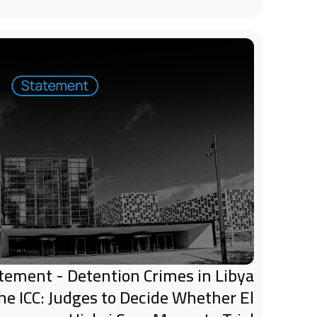
tatement - Detention Crimes in Libya
the ICC: Judges to Decide Whether El