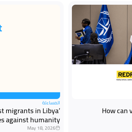
المساءلة
st migrants in Libya
How can v
es against humanity
May 18, 2026