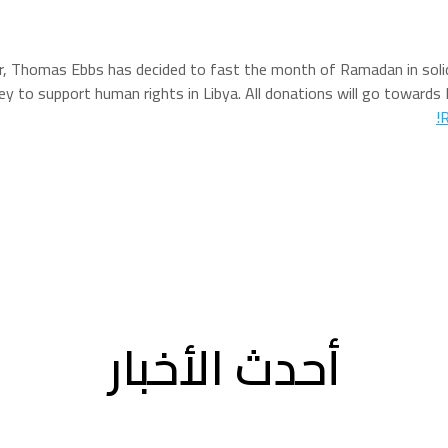
Thomas Ebbs has decided to fast the month of Ramadan in solidarit
ey to support human rights in Libya. All donations will go towards
R
أحدث الأخبار