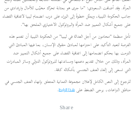
العنف القائم على أساس النوع الاجتماعي في الجلسة السابعة والخمسين للجنة وضع
المرأة. وقد أضافت السعودي: "ما جرى هو بمثابة تحرّك مخيّب للآمال وارتدادي من
جانب الحكومة الليبية، ويمثّل خطوةً إلى الوراء على درب انضمام ليبيا لاتفاقية القضاء
على جميع أشكال التمييز ضد المرأة والبروتوكول الاختياري الملحق بها".
تأمل منظمة "محامون من أجل العدالة في ليبيا" من الحكومة الليبية أن تغتنم هذه
الفرصة لتعيد التأكيد على احترامها لمبادئ حقوق الإنسان، بما فيها المبادئ التي
التزمت بها بحكم انضمامها إلى اتفاقية القضاء على جميع أشكال التمييز ضد
المرأة، وذلك من خلال تقديم دعمها ومساندتها للبروتوكول الدولي وسائر المبادرات
التي تسعى إلى إلغاء العنف الجنسي بأشكاله كافة.
للرجوع إلى النص الكامل لإعلان مجموعة الثمانية المتعلق بإنهاء العنف الجنسي في
مناطق النزاعات، يرجى الضغط على
.
هذا الرابط
Share