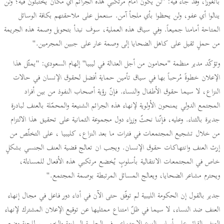
بانغورا، وقد جاء فيه: "لن يكون أمام مرتكبي هذه الجرائم أي مكان يختبئون فيه؛ ولن
ينالوا أي عفو، ولن يحظوا بأي ملجأ آمن. سنعمل على ملاحقتهم بكافة الوسائل
المتاحة أمامنا جميعاً. وفي سياق هذه العملية، سوف نبدأ بتحويل وصمة هذه الجريمة
من حملٍ ثقيل على كاهل الضحايا إلى وصمة عار على جبين المجرمين."
وتؤكّد مدير منظمة "محامون من أجل العدالة في ليبيا" إلهام السعودي: "يمثّل هذا
الإعلان خطوةً مُرحباً بها في سياق تأمين حماية أفضل لحقوق الإنسان في حالات
النزاع، لا سيما حقوق الأطفال والنساء. فإنّ رؤية أصحاب النفوذ من بين أفراد
المجتمع الدولي يمنحون الأولوية لإنهاء هذه الجرائم الشنيعة والمحمّلة بالعنف لبادرة
جديرة بالثناء. وعليه، فإنّنا نحثّ وزراء دول مجموعة الثمانية على تحقيق هذا الالتزام
من خلال تشجيع المجتمعات في فترات ما بعد النزاع، كليبيا ، على التخلّص من
إرث العنف وانتهاكات حقوق الإنسان. ويجب ان تعالج قضية العنف الجنسي بشكلٍ
خاص في المجتمعات الانتقالية بأسلوبٍ يُخضع مرتكبي هذه الأفعال للمساءلة،
ويحترم مشاعر الضحايا، ويعالج المسائل المرتبطة بوصمة المجتمع."
جدير بالقول إن الحكومة الليبية لم توفّق حتى الآن في أداء دور فاعل في مجال إنهاء
العنف ضد النساء، لا سيما في ظلّ امتناع ممثليها عن توقيع الإعلان المشترك لإنهاء