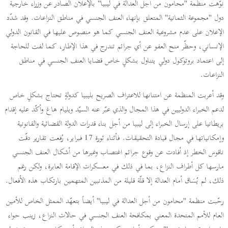
نوّهت منظمة "محامون من أجل العدالة في ليبيا" بالإعلان الصادر عن وزراء خارجية
دول "مجموعة الثمانية" المتعلق بإنهاء العنف الجنسي في مناطق النزاعات. وقد شدّد
الإعلان على عدم مشروعية العنف الجنسي كما هو منصوص عليها في القانون الدولي
الإنساني، وحظّر منح العفو عن أي جرائم تندرج في هذا الإطار، كما لفت للحاجة
إلى اعتماد بروتوكول دولي يتناول بشكلٍ خاص قضايا العنف الجنسي في مناطق
النزاعات.
وقد أعربت المنظمة عن امتنانها للاعتراف الصريح بليبيا كدولةٍ تحتاج بشكلٍ خاص
لدعم الخبراء الدوليين في هذا المجال والذي عبّر عنه السيّد ويليام هاغ وأكّد عليه إقدام
بريطانيا على إرسال الخبراء إلى ليبيا من أجل بناء قدرات الدولة القضائية والقانونية
وإمكانياتها في مجال قيادة التحقيقات. فأثناء ثورة 17 فبراير، رُفعت تقارير دقّت
ناقوس الخطر إذ أفادت عن وقوع جرائم اغتصاب وغيرها من أشكال العنف الجنسي
مارسها كل أطراف النزاع، بما في ذلك في معسكرات الإقامة العابرة، ولكن رغم
ذلك، لم يُسَاق أمام العدالة إلا قلّة قليلة من المذنبين المتهمين بارتكاب هذه الأفعال.
رحّبت منظمة "محامون من أجل العدالة في ليبيا" أيضاً بتعهّد الممثل الخاص للأمين
العام للأمم المتحدة المعني بمكافحة العنف الجنسي في حالات النزاع، زينب حواء