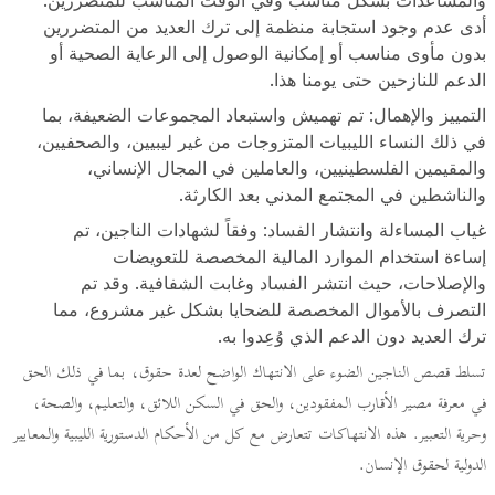
والمساعدات بشكل مناسب وفي الوقت المناسب للمتضررين.
أدى عدم وجود استجابة منظمة إلى ترك العديد من المتضررين
بدون مأوى مناسب أو إمكانية الوصول إلى الرعاية الصحية أو
الدعم للنازحين حتى يومنا هذا.
التمييز والإهمال: تم تهميش واستبعاد المجموعات الضعيفة، بما
في ذلك النساء الليبيات المتزوجات من غير ليبيين، والصحفيين،
والمقيمين الفلسطينيين، والعاملين في المجال الإنساني،
والناشطين في المجتمع المدني بعد الكارثة.
غياب المساءلة وانتشار الفساد: وفقاً لشهادات الناجين، تم
إساءة استخدام الموارد المالية المخصصة للتعويضات
والإصلاحات، حيث انتشر الفساد وغابت الشفافية. وقد تم
التصرف بالأموال المخصصة للضحايا بشكل غير مشروع، مما
ترك العديد دون الدعم الذي وُعِدوا به.
تسلط قصص الناجين الضوء على الانتهاك الواضح لعدة حقوق، بما في ذلك الحق
في معرفة مصير الأقارب المفقودين، والحق في السكن اللائق، والتعليم، والصحة،
وحرية التعبير. هذه الانتهاكات تتعارض مع كل من الأحكام الدستورية الليبية والمعايير
الدولية لحقوق الإنسان.