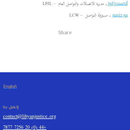
، مديرة الاتصالات والتواصل العام – LFJL
ألكسندرا آزوا
، مسؤولة التواصل – LCW
نور خليفة
Share
English
إتصل بنا
contact@libyanjustice.org
+44 (0) 20 7256 7877