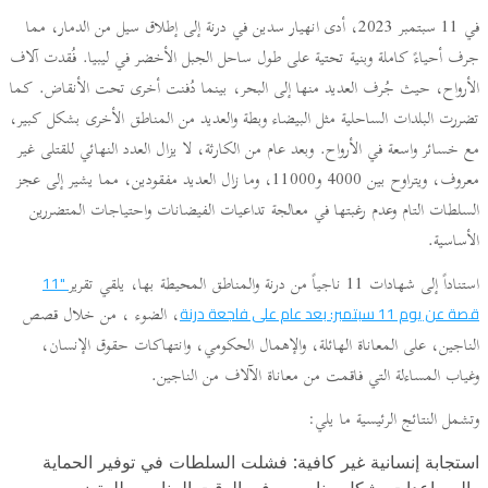
في 11 سبتمبر 2023، أدى انهيار سدين في درنة إلى إطلاق سيل من الدمار، مما
جرف أحياءً كاملة وبنية تحتية على طول ساحل الجبل الأخضر في ليبيا. فُقدت آلاف
الأرواح، حيث جُرف العديد منها إلى البحر، بينما دُفنت أخرى تحت الأنقاض. كما
تضررت البلدات الساحلية مثل البيضاء وبطة والعديد من المناطق الأخرى بشكل كبير،
مع خسائر واسعة في الأرواح. وبعد عام من الكارثة، لا يزال العدد النهائي للقتلى غير
معروف، ويتراوح بين 4000 و11000، وما زال العديد مفقودين، مما يشير إلى عجز
السلطات التام وعدم رغبتها في معالجة تداعيات الفيضانات واحتياجات المتضررين
الأساسية.
استناداً إلى شهادات 11 ناجياً من درنة والمناطق المحيطة بها، يلقي تقرير
"11
، الضوء ، من خلال قصص
قصة عن يوم 11 سبتمبر: بعد عام على فاجعة درنة
الناجين، على المعاناة الهائلة، والإهمال الحكومي، وانتهاكات حقوق الإنسان،
وغياب المساءلة التي فاقمت من معاناة الآلاف من الناجين.
وتشمل النتائج الرئيسية ما يلي:
استجابة إنسانية غير كافية: فشلت السلطات في توفير الحماية