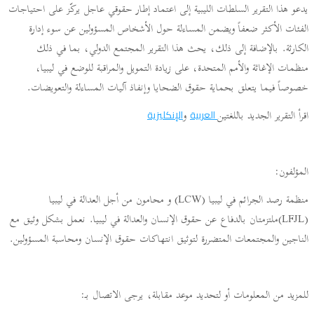
يدعو هذا التقرير السلطات الليبية إلى اعتماد إطار حقوقي عاجل يركّز على احتياجات
الفئات الأكثر ضعفاً ويضمن المساءلة حول الأشخاص المسؤولين عن سوء إدارة
الكارثة. بالإضافة إلى ذلك، يحث هذا التقرير المجتمع الدولي، بما في ذلك
منظمات الإغاثة والأمم المتحدة، على زيادة التمويل والمراقبة للوضع في ليبيا،
خصوصاً فيما يتعلق بحماية حقوق الضحايا وإنفاذ آليات المساءلة والتعويضات.
اقرأ التقرير الجديد باللغتين
و
العربية
الإنكليزية
المؤلفون:
منظمة رصد الجرائم في ليبيا (LCW) و محامون من أجل العدالة في ليبيا
(LFJL)ملتزمتان بالدفاع عن حقوق الإنسان والعدالة في ليبيا. نعمل بشكل وثيق مع
الناجين والمجتمعات المتضررة لتوثيق انتهاكات حقوق الإنسان ومحاسبة المسؤولين.
للمزيد من المعلومات أو لتحديد موعد مقابلة، يرجى الاتصال بـ: