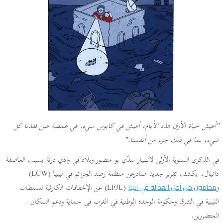
"أعيش حياة الأرق هذه الأيام، أعيش في كابوس سيء. في غمضة عين فقدنا كل
شيء، بما في ذلك جزء من أنفسنا."
في الذكرى السنوية الأولى لانهيار سدّي بو منصور وبلاد في وادي درنة بسبب العاصفة
دانيال، يكشف تقرير جديد صادرعن منظمة رصد الجرائم في ليبيا (LCW)
و
(LFJL) عن الإخفاقات الكارثية للسلطات
محامون من أجل العدالة في ليبيا
الليبية في الشرق وحكومة الوحدة الوطنية في الغرب في حماية ودعم السكان
المتضررين.