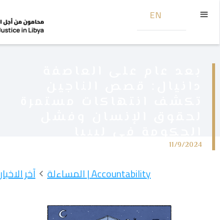
EN
بعد عام على العاصفة
دانيال: قصص الناجين
تكشف انتهاكات مستمرة
لحقوق الإنسان وفشل
الحكومة في ليبيا
11/9/2024
Accountability | المساءلة
آخر الاخبار