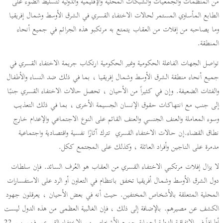
من المنظمات والجمعيات والشبكات المحلية والإقليمية والدولية لتسليط الضوء على
الطابع المأساوي المستمر لحالات الاختفاء القسري في الشرق الأوسط وشمال إفريقيا
وما يصاحبه من إفلات من العقاب يتمتع به مرتكبو هذه الجرائم في جميع أنحاء
المنطقة.
تواصل الجهات الفاعلة الحكومية وغير الحكومية ارتكاب جريمة الاختفاء القسري في
جميع أنحاء منطقة الشرق الأوسط وشمال إفريقيا ، بما في ذلك ضد النساء والأطفال
والفئات الضعيفة. وإن في كثيراً من الأحيان ، تحصل حالات الاختفاء القسري جنبًا
إلى جنب مع انتهاكات حقوق الإنسان الجسيمة الأخرى ، بما في ذلك التعذيب
وسوء المعاملة والعنف الجنسي والعنف القائم على النوع الاجتماعي والإعدام خارج
نطاق القضاء.إن حالات الاختفاء القسري تترك آثارًا نفسية واقتصادية واجتماعية
مدمرة على الناجين وأفراد العائلة ، وكذلك على المجتمع ككل.
لا يزال إفلات مرتكبي الاختفاء القسري من العقاب هو العُرف السائد. فإن سلطات
دول الشرق الأوسط وشمال أفريقيا تخفق بانتظام في التعاون أو الرد على الاستفسارات
المحلية المتعلقة بالأشخاص المختفين. حيث أنه في بعض الأحيان ، يعرقلون جهود
الكشف عن مصيرهم. بالإضافة إلى ذلك ، فإن الغالبية العظمى من هذه الدول ليست