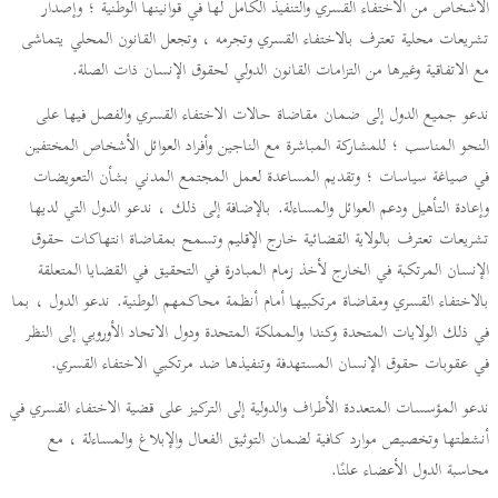
الأشخاص من الاختفاء القسري والتنفيذ الكامل لها في قوانينها الوطنية ؛ وإصدار
تشريعات محلية تعترف بالاختفاء القسري وتجرمه ، وتجعل القانون المحلي يتماشى
مع الاتفاقية وغيرها من التزامات القانون الدولي لحقوق الإنسان ذات الصلة.
ندعو جميع الدول إلى ضمان مقاضاة حالات الاختفاء القسري والفصل فيها على
النحو المناسب ؛ للمشاركة المباشرة مع الناجين وأفراد العوائل الأشخاص المختفين
في صياغة سياسات ؛ وتقديم المساعدة لعمل المجتمع المدني بشأن التعويضات
وإعادة التأهيل ودعم العوائل والمساءلة. بالإضافة إلى ذلك ، ندعو الدول التي لديها
تشريعات تعترف بالولاية القضائية خارج الإقليم وتسمح بمقاضاة انتهاكات حقوق
الإنسان المرتكبة في الخارج لأخذ زمام المبادرة في التحقيق في القضايا المتعلقة
بالاختفاء القسري ومقاضاة مرتكبيها أمام أنظمة محاكمهم الوطنية. ندعو الدول ، بما
في ذلك الولايات المتحدة وكندا والمملكة المتحدة ودول الاتحاد الأوروبي إلى النظر
في عقوبات حقوق الإنسان المستهدفة وتنفيذها ضد مرتكبي الاختفاء القسري.
ندعو المؤسسات المتعددة الأطراف والدولية إلى التركيز على قضية الاختفاء القسري في
أنشطتها وتخصيص موارد كافية لضمان التوثيق الفعال والإبلاغ والمساءلة ، مع
محاسبة الدول الأعضاء علنًا.