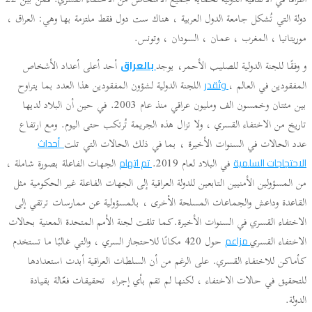
أطرافاً في الاتفاقية الدولية لحماية جميع الأشخاص من الاختفاء القسري. فمن بين 22
دولة التي تُشكل جامعة الدول العربية ، هناك ست دول فقط ملتزمة بها وهي: العراق ،
موريتانيا ، المغرب ، عمان ، السودان ، وتونس.
و وفقًا للجنة الدولية للصليب الأحمر، يوجد
أحد أعلى أعداد الأشخاص
بالعراق
المفقودين في العالم ،
اللجنة الدولية لشؤون المفقودين هذا العدد بما يتراوح
وتُقدر
بين مئتان وخمسون الف ومليون عراقي منذ عام 2003. في حين أن البلاد لديها
تاريخ من الاختفاء القسري ، ولا تزال هذه الجريمة تُرتكب حتى اليوم. ومع ارتفاع
عدد الحالات في السنوات الأخيرة ، بما في ذلك الحالات التي تلت
أحداث
في البلاد لعام 2019.
الجهات الفاعلة بصورة شاملة ،
الاحتجاجات السلمية
تم اتهام
من المسؤولين الأمنيين التابعين للدولة العراقية إلى الجهات الفاعلة غير الحكومية مثل
القاعدة وداعش والجماعات المسلحة الأخرى ، بالمسؤولية عن ممارسات ترتقي إلى
الاختفاء القسري في السنوات الأخيرة.كما تلقت لجنة الأمم المتحدة المعنية بحالات
الاختفاء القسري
حول 420 مكانًا للاحتجاز السري ، والتي غالبًا ما تستخدم
مزاعم
كأماكن للاختفاء القسري. على الرغم من أن السلطات العراقية أبدت استعدادها
للتحقيق في حالات الاختفاء ، لكنها لم تقم بأي إجراء تحقيقات فعّالة بقيادة
الدولة.