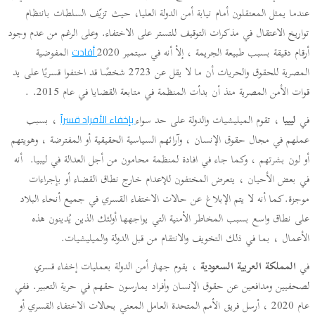
عندما يمثل المعتقلون أمام نيابة أمن الدولة العليا، حيث تزيّف السلطات بانتظام
تواريخ الاعتقال في مذكرات التوقيف للتستر على الاختفاء. وعلى الرغم من عدم وجود
أرقام دقيقة بسبب طبيعة الجريمة ، إلأ أنه في سبتمبر 2020
المفوضية
أفادت
المصرية للحقوق والحريات أن ما لا يقل عن 2723 شخصًا قد اختفوا قسريًا على يد
قوات الأمن المصرية منذ أن بدأت المنظمة في متابعة القضايا في عام 2015. .
في
ليبيا
، تقوم الميليشيات والدولة على حد سواء
، بسبب
بإخفاء الأفراد قسراً
عملهم في مجال حقوق الإنسان ، وآرائهم السياسية الحقيقية أو المفترضة ، وهويتهم
أو لون بشرتهم ، وكما جاء في افادة لمنظمة محامون من أجل العدالة في ليبيا. أنه
في بعض الأحيان ، يتعرض المختفون للإعدام خارج نطاق القضاء أو بإجراءات
موجزة.كما أنه لا يتم الإبلاغ عن حالات الاختفاء القسري في جميع أنحاء البلاد
على نطاق واسع بسبب المخاطر الأمنية التي يواجهها أولئك الذين يُدينون هذه
الأعمال ، بما في ذلك التخويف والانتقام من قبل الدولة والميليشيات.
في
المملكة العربية السعودية
، يقوم جهاز أمن الدولة بعمليات إخفاء قسري
لصحفيين ومدافعين عن حقوق الإنسان وأفراد يمارسون حقهم في حرية التعبير. ففي
عام 2020 ، أرسل فريق الأمم المتحدة العامل المعني بحالات الاختفاء القسري أو