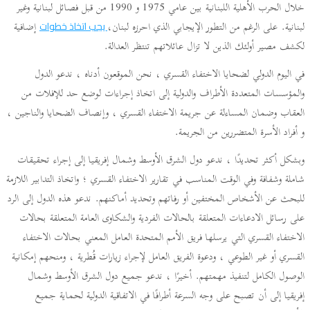
خلال الحرب الأهلية اللبنانية بين عامي 1975 و 1990 من قبل فصائل لبنانية وغير
لبنانية. على الرغم من التطور الإيجابي الذي احرزه لبنان،
إضافية
يجب اتخاذ خطوات
لكشف مصير أولئك الذين لا تزال عائلاتهم تنتظر العدالة.
في اليوم الدولي لضحايا الاختفاء القسري ، نحن الموقعون أدناه ، ندعو الدول
والمؤسسات المتعددة الأطراف والدولية إلى اتخاذ إجراءات لوضع حد للإفلات من
العقاب وضمان المساءلة عن جريمة الاختفاء القسري ، وإنصاف الضحايا والناجين ،
و أفراد الأسرة المتضررين من الجريمة.
وبشكل أكثر تحديدًا ، ندعو دول الشرق الأوسط وشمال إفريقيا إلى إجراء تحقيقات
شاملة وشفافة وفي الوقت المناسب في تقارير الاختفاء القسري ؛ واتخاذ التدابير اللازمة
للبحث عن الأشخاص المختفين أو رفاتهم وتحديد أماكنهم. ندعو هذه الدول إلى الرد
على رسائل الادعاءات المتعلقة بالحالات الفردية والشكاوى العامة المتعلقة بحالات
الاختفاء القسري التي يرسلها فريق الأمم المتحدة العامل المعني بحالات الاختفاء
القسري أو غير الطوعي ، ودعوة الفريق العامل لإجراء زيارات قُطرية ، ومنحهم إمكانية
الوصول الكامل لتنفيذ مهمتهم. أخيرًا ، ندعو جميع دول الشرق الأوسط وشمال
إفريقيا إلى أن تصبح على وجه السرعة أطرافًا في الاتفاقية الدولية لحماية جميع