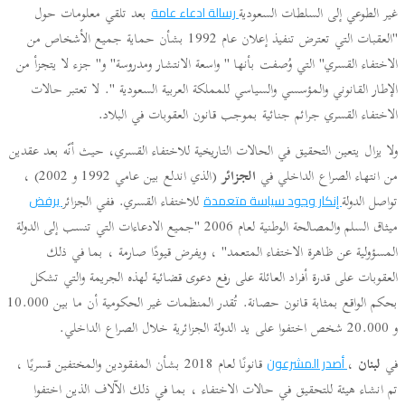
غير الطوعي إلى السلطات السعودية
بعد تلقي معلومات حول
رسالة ادعاء عامة
"العقبات التي تعترض تنفيذ إعلان عام 1992 بشأن حماية جميع الأشخاص من
الاختفاء القسري" التي وُصفت بأنها " واسعة الانتشار ومدروسة" و" جزء لا يتجزأ من
الإطار القانوني والمؤسسي والسياسي للمملكة العربية السعودية ". لا تعتبر حالات
الاختفاء القسري جرائم جنائية بموجب قانون العقوبات في البلاد.
ولا يزال يتعين التحقيق في الحالات التاريخية للاختفاء القسري، حيث أنّه بعد عقدين
من انتهاء الصراع الداخلي في
الجزائر
(الذي اندلع بين عامي 1992 و 2002) ،
تواصل الدولة
للاختفاء القسري. ففي الجزائر
إنكار وجود سياسة متعمدة
يرفض
ميثاق السلم والمصالحة الوطنية لعام 2006 "جميع الادعاءات التي تنسب إلى الدولة
المسؤولية عن ظاهرة الاختفاء المتعمد" ، ويفرض قيودًا صارمة ، بما في ذلك
العقوبات على قدرة أفراد العائلة على رفع دعوى قضائية لهذه الجريمة والتي تشكل
بحكم الواقع بمثابة قانون حصانة. تُقدر المنظمات غير الحكومية أن ما بين 10.000
و 20.000 شخص اختفوا على يد الدولة الجزائرية خلال الصراع الداخلي.
في
لبنان
،
قانونًا لعام 2018 بشأن المفقودين والمختفين قسريًا ،
أصدر المشرعون
تم انشاء هيئة للتحقيق في حالات الاختفاء ، بما في ذلك الآلاف الذين اختفوا