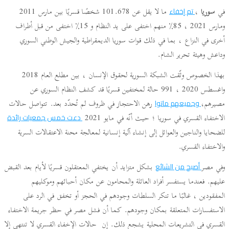
في
سوريا
،
ما لا يقل عن 101.678 شخصًا قسريًا بين مارس 2011
تم إخفاء
ومارس 2021 ، 85٪ منهم اختفى على يد النظام و 15٪ اختفى من قبل أطراف
أخرى في النزاع ، بما في ذلك قوات سوريا الديمقراطية والجيش الوطني السوري
وداعش وهيئة تحرير الشام.
بهذا الخصوص وثّقت الشبكة السورية لحقوق الإنسان ، بين مطلع العام 2018
واغسطس 2020 ، 991 حالة لمختفين قسريًا قد كشف النظام السوري عن
مصيرهم،
رهن الاحتجاز في ظروف لم تُحدّد بعد. تتواصل حالات
وجميعهم ماتوا
الاختفاء القسري في سوريا ؛ حيث أنّه في مايو 2021
دعت خمس جمعيات رائدة
للضحايا والناجين والعوائل إلى إنشاء آلية إنسانية لمعالجة محنة الاعتقالات السرية
والاختفاء القسري.
وفي مصر
بشكل متزايد أن يختفي المعتقلون قسريًا لأيام بعد القبض
أصبح من الشائع
عليهم. فعندما يستفسر أفراد العائلة والمحامون عن مكان أحبائهم وموكليهم
المفقودين ، غالبًا ما تنكر السلطات وجودهم في الحجز أو تخفق في الرد على
الاستفسارات المتعلقة بمكان وجودهم. كما أن فشل مصر في حظر جريمة الاختفاء
القسري في التشريعات المحلية يشجع ذلك. إن حالات الإخفاء القسري لا تنتهي إلا