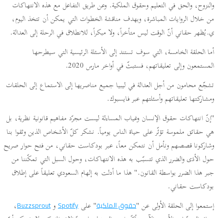
والنزوح، والحق في التعليم وحقوق الملكية. وعن طريق التفاعل مع هذه الانتهاكات
من خلال الروايات المباشرة، وبهدف مناقشة الخطوات التي يمكن أن تتخذ اليوم،
ي.يُظهر حقاني أنّ الوقت ليس متأخراً، ولا مبكراً، للانطلاق في الرحلة إلى العدالة.
أما الحلقة الخامسة، التي سوف تستند إلى الأسئلة الرئيسية التي سيطرحها
المستمعون وإلى تعليقاتهم، فستبثّ في أواخر مارس 2020.
تشجّع محامون من أجل العدالة في ليبيا جميع مناصريها إلى الاستماع إلى الحلقات
ومشاركتها تعليقاتهم وأسئلتهم عبر فايسبوك.
"إنّ انتهاكات حقوق الإنسان وغياب المساءلة ليست مجرّد مفاهيم قانونية نظرية، بل
هي حقائق ملموسة تؤثّر على حياة الناس يومياً. نشكر كلّ الأشخاص الذين وثقوا بنا
وشاركونا قصصهم ونأمل أن نتمكن معاً، عبر بودكاست حقاني، من فتح حوار صريح
حول الأذى والضرر الذي تتسبّب به هذه الانتهاكات، وحول السبل التي تمكّننا من
جبر هذا الضرر بواسطة القانون." هذا ما أدلت به إلهام السعودي تعليقاً على إطلاق
بودكاست حقاني.
إستمعوا إلى الحلقة الأولى عن "
" على
و
،
حقوق الملكية
Spotify
Buzzsprout