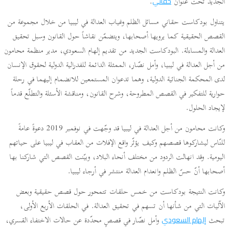
الجديد تحت عنوان
.
حقاني
يتناول بودكاست حقاني مسائل الظلم وغياب العدالة في ليبيا من خلال مجموعة من
القصص الحقيقية كما يرويها أصحابها، ويتضمّن نقاشاً حول القانون وسبل تحقيق
العدالة والمساءلة. البودكاست الجديد من تقديم إلهام السعودي، مدير منظمة محامون
من أجل العدالة في ليبيا، وأمل نصّار، الممثلة الدائمة للفدرالية الدولية لحقوق الإنسان
لدى المحكمة الجنائية الدولية، وهما تدعوان المستمعين للانضمام إليهما في رحلة
حوارية للتفكير في القصص المطروحة، وشرح القانون، ومناقشة الأسئلة والتطلّع قدماً
لإيجاد الحلول.
وكانت محامون من أجل العدالة في ليبيا قد وجّهت في نوفمبر 2019 دعوةً عامةً
للنّاس ليشاركوها قصصهم وكيف يؤثّر واقع الإفلات من العقاب في ليبيا على حياتهم
اليومية. وقد انهالت الردود من مختلف أنحاء البلاد، وبيّنت القصص التي شاركنا بها
أصحابها أنّ حسّ الظلم وانعدام العدالة منتشر في أرجاء ليبيا.
وكانت النتيجة بودكاست من خمس حلقات تتمحور حول قصص حقيقية وبعض
الآليات التي من شأنها أن تسهم في تحقيق العدالة. في الحلقات الأربع الأولى،
تبحث
وأمل نصّار في قصصٍ محدّدة عن حالات الاختفاء القسري،
إلهام السعودي