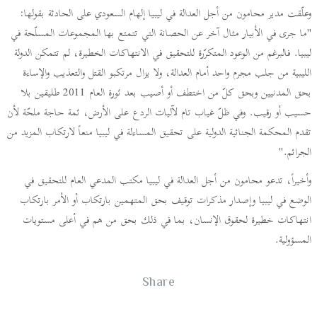
وعلّقت مدير محامون من أجل العدالة في ليبيا إلهام السعودي على الحادثة بقولها:
"ما جرى في الأبيار مثال آخر عن الحصانة التي تتمتع بها المجموعات المسلّحة في
ليبيا. فالبرغم من الوعود المتكرّرة للتحقيق في الانتهاكات الخطيرة، لم تتمكن الدولة
الليبية من جلب مجرم واحد أمام العدالة، ولا يزال مرتكبو القتل والتعذيب والإساءة
بحق المدنيين وبحق كلّ من اختطف أو أصيب بعد ثورة العام 2011 طليقين بلا
حسيب أو رقيب. وفي ظلّ غياب تام لآليات الردع على الأرض، ثمة حاجة ملحّة لأن
تقدم المحكمة الجنائية الدولية على تحقيق المساءلة في ليبيا منعاً لارتكاب المزيد من
الجرائم."
وأخيراً، تدعو محامون من أجل العدالة في ليبيا مكتب المدعي العام للتحقيق في
الوضع في ليبيا وإصدار مذكرات توقيف بحق المتهمين بارتكاب أو الأمر بارتكاب
انتهاكات خطيرة لحقوق الإنسان، بما في ذلك بحق من هم في أعلى مستويات
المسؤولية.
Share