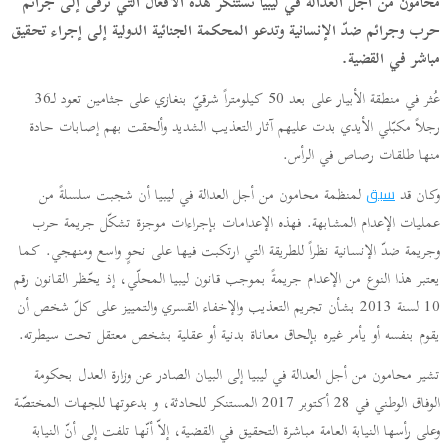
محامون من أجل العدالة في ليبيا تستنكر هذه الأفعال التي ترقى إلى جرائم
حرب وجرائم ضدّ الإنسانية وتدعو المحكمة الجنائية الدولية إلى إجراء تحقيق
مباشر في القضية.
عُثر في منطقة الأبيار على بعد 50 كيلومتراً شرقيّ بنغازي على جثامين تعود لـ36
رجلاً مكبّلي الأيدي بدت عليهم آثار التعذيب الشديد وألحقت بهم إصابات حادة
منها طلقات رصاص في الرأس.
وكان قد
لمنظمة محامون من أجل العدالة في ليبيا أن شجبت سلسلةً من
سبق
عمليات الإعدام المشابهة. فهذه الإعدامات بإجراءات موجزة تشكّل جريمة حرب
وجريمة ضدّ الإنسانية نظراً للطريقة التي ارتكبت فيها على نحوٍ واسع ومنهجي. كما
يعتبر هذا النوع من الإعدام جريمةً بموجب قانون ليبيا المحلّي، إذ يحّظر القانون رقم
10 لسنة 2013 بشأن تجريم التعذيب والإخفاء القسري والتمييز على كلّ شخص أن
يقوم بنفسه أو يأمر غيره بإلحاق معاناة بدنية أو عقلية بشخص معتقل تحت سيطرته.
تشير محامون من أجل العدالة في ليبيا إلى البيان الصادر عن وزارة العدل بحكومة
الوفاق الوطني في 28 أكتوبر 2017 المستنكر للحادثة، و بدعوتها للجهات المختصّة
وعلى رأسها النيابة العامة مباشرة التحقيق في القضية، إلاّ أنّها تلفت إلى أنّ النيابة