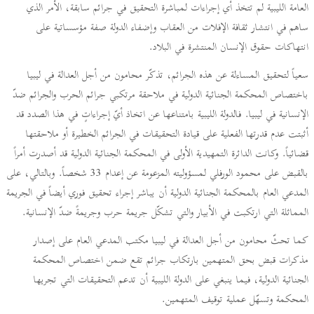
العامة الليبية لم تتخذ أي إجراءات لمباشرة التحقيق في جرائم سابقة، الأمر الذي
ساهم في انتشار ثقافة الإفلات من العقاب وإضفاء الدولة صفة مؤسساتية على
انتهاكات حقوق الإنسان المنتشرة في البلاد.
سعياً لتحقيق المساءلة عن هذه الجرائم، تذكّر محامون من أجل العدالة في ليبيا
باختصاص المحكمة الجنائية الدولية في ملاحقة مرتكبي جرائم الحرب والجرائم ضدّ
الإنسانية في ليبيا. فالدولة الليبية بامتناعها عن اتخاذ أيّ إجراءاتٍ في هذا الصدد قد
أثبتت عدم قدرتها الفعلية على قيادة التحقيقات في الجرائم الخطيرة أو ملاحقتها
قضائياً. وكانت الدائرة التمهيدية الأولى في المحكمة الجنائية الدولية قد أصدرت أمراً
بالقبض على محمود الورفلي لمسؤوليته المزعومة عن إعدام 33 شخصاً. وبالتالي، على
المدعي العام بالمحكمة الجنائية الدولية أن يباشر إجراء تحقيق فوري أيضاً في الجريمة
المماثلة التي ارتكبت في الأبيار والتي تشكّل جريمة حرب وجريمةً ضدّ الإنسانية.
كما تحثّ محامون من أجل العدالة في ليبيا مكتب المدعي العام على إصدار
مذكرات قبض بحق المتهمين بارتكاب جرائم تقع ضمن اختصاص المحكمة
الجنائية الدولية، فيما ينبغي على الدولة الليبية أن تدعم التحقيقات التي تجريها
المحكمة وتسهّل عملية توقيف المتهمين.