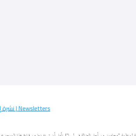
Newsletters | نشرة إخبارية
ية لمنظمة "محامون من أجل العدالة في ليبيا"! نأمل أن تستفيدوا من قراءة هذا الموجز عن 