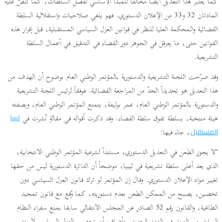
كما يعتبر هذا التعديل أيضاً مخالفاً للمبدأ الأساسي لفصل السلطات، كما تنصّ عليه
المادتان 32 و33 من الإعلان الدستوري. فهو يلغي صلاحيات واستقلالية السلطة
القضائية والمحكمة العليا للنظر في قوانين العزل السياسي المستقبلية، قبل إقرار هذه
القوانين حتى، ما يعرقل في الجوهر دور القضاء في التدقيق في أعمال السلطة
التشريعية.
وقد صرّحت اللجنة التشريعية والدستورية بالمؤتمر الوطني العام بوضوح أن الهدف من
هذا التعديل هو تحديداً الحدّ من المراجعة القضائية. فوفقاً لرئيس اللجنة التشريعية
والدستورية بالمؤتمر الوطني العام، عمر بوليفة، يتمتع المؤتمر الوطني العام، وبصفته
هيئة منتخبة، بسلطة تفوق سلطة القضاء. وقد ذكرت أقواله في مقالةٍ نُشرت في
ليبيا
، جاء فيها:
المستقبل
"لا يجوز الطعن في التعديل الدستوري، مستنداً لشرعية المؤتمر الوطني الانتخابية،
الذي يعد أعلى سلطة تشريعية في ليبيا، موضحاً أن الدائرة الدستورية ليس من حقها
تغيير مواد الإعلان الدستوري. وقال إن المؤتمر لو ترك قانون العزل السياسي دون
تحصين، يصبح من الممكن الطعن بعدم دستوريته، كما وُقع مع قانون تمجيد
الطاغية، والقانون رقم 52 الصادر عن المجلس الانتقالي سابقا بمنع سفراء النظام