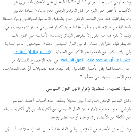
وقد جاء في تصريح السعودي كذلك: "هذا التعديل على الإعلان الدستوري هو
الانتهاك الأخطر حتى اليوم من قبل المؤتمر الوطني العام بمبادئ سيادة القانون
والديمقراطية. فقد مسّ المؤتمر الوطني العام بالحقوق الأساسية للمواطنين وجرّد السلطة
القضائية من صلاحياتها، مظهراً هذا التجريد كقرار عظيم في مسار الديمقراطية، في
وقتٍ لا يقوم فيه هذا القرار إلا بتقويض الركائز والمبادئ الأساسية التي تقوم عليها
الديمقراطية. نظراً إلى مساس قوانين العزل السياسي بحقوق المواطنين، تدعو الحاجة
إلى إيلاء الكثير من الدقة والقدر الأكبر من الحماية.
وقد سبق لنا أن أعربنا عن
في عدم الإخضاع للمساءلة من
خشيتنا من أن يستخدم قانون العزل السياسي
خلال المحاكمة وفق الأصول القانونية. وقد أثبتت هذه التعديلات أنّ هذه المخاوف،
ومع الأسف الشديد، في محلّها."
نسبة التصويت المطلوبة لإقرار قانون العزل السياسي
وكان المؤتمر الوطني العام قد أجرى تعديلاً يخفّض عدد أصوات أعضاء المؤتمر
الوطني العام المطلوبة لإقرار قانون العزل السياسي من أكثرية الثلثين إلى أكثرية بسيطة
من 50% من الأعضاء زائد واحد، أو مئة عضو وواحد.
وقد برّر بعض الأعضاء في المؤتمر الوطني العام هذا التعديل باعتباره حلاً تقنياً يسهّل