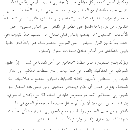
ومكفول للناس كافة، ولكل مواطن حق الإلتجاء إلى قاضيه الطبيعي وتكفل الدولة
تقريب جهات القضاء من المتقاضين، وسرعة الفصل في القضايا." أما هذا التعديل
فيحصر الإجراءات القانونية "بالمعنيين" فقط، وعلى ما يبدو، بالقرارات التي تتخذ تبعاً
للقانون. من دون إتاحة القدرة على الطعن في القانون على أساس دستوري، حتى
الأشخاص "المعنيون" لن يتمتعوا بأساس فعلي للدفاع عن أنفسهم ضدّ القرارات التي
تتخذ تبعاً لقانون العزل السياسي. فمن المرجح اختصار شكاواهم بالشكاوى التقنية
وليس بالشكاوى على أساس مبادئ ضمانات حقوق الإنسان.
وتؤكّد إلهام السعودي، مدير منظمة "محامون من أجل العدالة في ليبيا": "إنّ حقوق
المواطنين في التشكيك والطعن في صلاحيات إحدى سلطات الحكم، من خلال
اللجوء إلى السلطتين الأخريين كنظام للضوابط والموازين تخضع له صلاحيات تلك
السلطة، يقع في صلب أي نظام ديمقراطي دستوري. ومن ضمن هذه الحقوق حق
اللجوء إلى المحاكم، كما هو منصوص عليه في المادة 33 من الإعلان الدستوري.
إن هذا التعديل، من دون أن يوفّر أي وسائل حقيقية للمراجعة أو الطعن في هذا
القانون، من حيث المضمون والتطبيق، يمنع اللجوء إلى القضاء ويشكّل بحدّ ذاته
انتهاكاً لمبادئ حقوق الإنسان والركائز الأساسية لسيادة القانون."