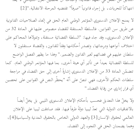
السابق من العمل في العهد الجديد. وأضاف أن تحصين العزل السياسي لا يعد
انتهاكاً للحريات، بل إجراء قانونياً "صرفاً" تقتضيه المرحلة الانتقالية."[2]
لا يمنح الإعلان الدستوري المؤتمر الوطني العام الحق في إلغاء الصلاحيات القانونية
عن طريق سن القوانين. فالسلطة المستقلة للقضاء منصوص عليها في المادة 32 من
الإعلان الدستوري، وقد جاء فيها: "السلطة القضائية مستقلة، وتتولاها المحاكم على
اختلاف أنواعها ودرجاتها، وتصدر أحكامها وفقاً للقانون، والقضاة مستقلون لا
سلطان عليهم في قضائهم لغير القانون والضمير." وهذا ما يظهر الفصل الواضح
للسلطة القضائية بعيداً عن تأثير أي هيئة أخرى، بما فيها المؤتمر الوطني العام. كما
تتضمّن المادة 33 من الإعلان الدستوري إشارةً أخرى إلى حق القضاء في مراجعة
سلطات الحكم الأخرى، فهي تنصّ على أنّه "يحظّر النص في القوانين على تحصين
أي قرار إداري من رقابة القضاء."
ولا يخلّ هذا التعديل فحسب بأحكام الإعلان الدستوري الليبي بل يخلّ أيضاً
بالاتفاقيات الدولية التي تعدّ ليبيا دولةً طرفاً فيها. فقد صادقت ليبيا على الإعلان
العالمي لحقوق الإنسان[3] والعهد الدولي الخاص بالحقوق المدنية والسياسية[4]،
وهما يضمنان الحق في اللجوء إلى القضاء.