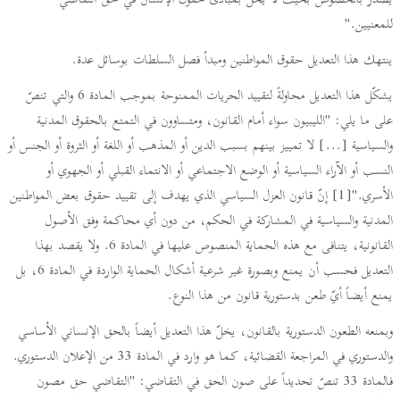
يصدر بالخصوص بحيث لا يخلّ بمبادئ حقوق الإنسان في حق التقاضي
للمعنيين."
ينتهك هذا التعديل حقوق المواطنين ومبدأ فصل السلطات بوسائل عدة.
يشكّل هذا التعديل محاولةً لتقييد الحريات الممنوحة بموجب المادة 6 والتي تنصّ
على ما يلي: "الليبيون سواء أمام القانون، ومتساوون في التمتع بالحقوق المدنية
والسياسية [...] لا تمييز بينهم بسبب الدين أو المذهب أو اللغة أو الثروة أو الجنس أو
النسب أو الآراء السياسية أو الوضع الاجتماعي أو الانتماء القبلي أو الجهوي أو
الأسري."[1] إنّ قانون العزل السياسي الذي يهدف إلى تقييد حقوق بعض المواطنين
المدنية والسياسية في المشاركة في الحكم، من دون أي محاكمة وفق الأصول
القانونية، يتنافى مع هذه الحماية المنصوص عليها في المادة 6. ولا يقصد بهذا
التعديل فحسب أن يمنع وبصورة غير شرعية أشكال الحماية الواردة في المادة 6، بل
يمنع أيضاً أيّ طعن بدستورية قانون من هذا النوع.
وبمنعه الطعون الدستورية بالقانون، يخلّ هذا التعديل أيضاً بالحق الإنساني الأساسي
والدستوري في المراجعة القضائية، كما هو وارد في المادة 33 من الإعلان الدستوري.
فالمادة 33 تنصّ تحديداً على صون الحق في التقاضي: "التقاضي حق مصون