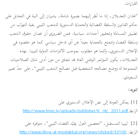
القرارات.
"هذان التعديلان، إذا ما نُظر إليهما بصورة شاملة، يشيران إلى النية في التحايل على
حكم القانون والسلطة القضائية والحماية الدستورية للشعب الليبي بغية التهرّب من
تطبيق المساءلة وتحقيق أجندات سياسية. فمن الضروري أن تصان حقوق الشعب
وسلطة القضاء وتتمتع بالحماية بعيداً عن أي تدخل سياسي كما هو مقصود في
الإعلان الدستوري، وكما هو مطلوب بموجب الالتزامات الدولية لليبيا. بهذه
التعديلات، يكون المؤتمر الوطني العام قد تجاوز من دون أدنى شك الصلاحيات
الممنوحة له ووضع مصالحه الشخصية قبل مصالح الشعب الليبي"، على حدّ تعبير
السعودي.
تنويه:
[1] يمكن العودة إلى نص الإعلان الدستوري على
الرابط
http://www.hnec.ly/uploads/publisher/6_ntc_2011.pdf
[2] ليبيا المستقبل، "تحصين العزل يقيّد القضاء الليبي"، متوافرة على
الرابط:
http://www.libya-al-mostakbal.org/news/clicked/33100