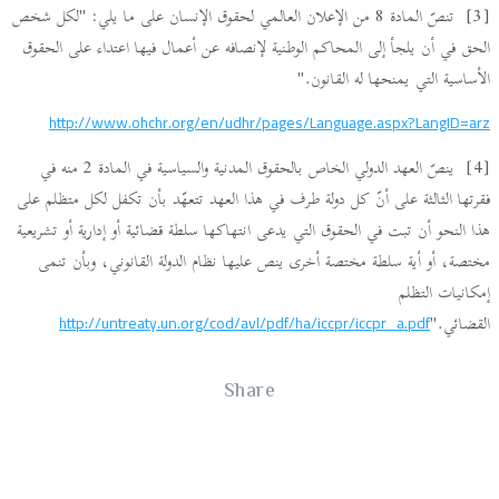
[3] تنصّ المادة 8 من الإعلان العالمي لحقوق الإنسان على ما يلي: "لكل شخص
الحق في أن يلجأ إلى المحاكم الوطنية لإنصافه عن أعمال فيها اعتداء على الحقوق
الأساسية التي يمنحها له القانون."
http://www.ohchr.org/en/udhr/pages/Language.aspx?LangID=arz
[4] ينصّ العهد الدولي الخاص بالحقوق المدنية والسياسية في المادة 2 منه في
فقرتها الثالثة على أنّ كل دولة طرف في هذا العهد تتعهّد بأن تكفل لكل متظلم على
هذا النحو أن تبت في الحقوق التي يدعى انتهاكها سلطة قضائية أو إدارية أو تشريعية
مختصة، أو أية سلطة مختصة أخرى ينص عليها نظام الدولة القانوني، وبأن تنمى
إمكانيات التظلم
القضائي."
http://untreaty.un.org/cod/avl/pdf/ha/iccpr/iccpr_a.pdf
Share