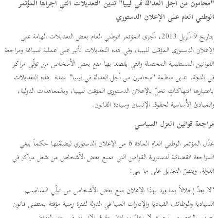
"محامون من أجل العدالة في ليبيا" تدين التعديلات التي أجراها المؤتمر
الوطني العام على الإعلان الدستوري
بتاريخ 9 أبريل 2013، أجرى المؤتمر الوطني العام بعض التعديلات الهامة على
الإعلان الدستوري المؤقت لليبيا، وفي هذه التعديلات تأثير على عملية صياغة ومراجعة
القوانين المستقبلية المحتملة والتي يقصد بها منع بعض الأشخاص من تولّي مراكز
في الدولة. تدين منظمة "محامون من أجل العدالة في ليبيا" بشدة هذه التعديلات
باعتبارها انتهاكاتٍ تخلّ بالإعلان الدستوري المؤقت لليبيا، وبالمعاهدات الدولية،
والمبادئ الأساسية لحقوق الإنسان وسيادة القانون.
مراجعة قوانين العزل السياسي
عدّل المؤتمر الوطني العام المادة 6 من الإعلان الدستوري ليضمّنها حكماً يلغي
المراجعة القضائية لدستورية القوانين التي تمنع بعض الأشخاص من شغل مراكز في
الدولة. وينصّ التعديل على ما يلي:
"لا يعدّ إخلالاً بما ورد بهذا الإعلان منع بعض الأشخاص من تولّي المناصب
السيادية والوظائف القيادية والإدارات العليا في الدولة لفترة زمنية مؤقتة بمتضى قانون