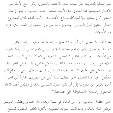
سير العملية التشريعية نظراً لغياب بعض الأعضاء باستمرار. ولكن، مع الأخذ بعين
الاعتبار خصوصية هذا القانون الذي لأجله خفّضت نسبة التصويت، يبدو أنّ هذا
التعديل كان بمثابة حلّ لمشكلة امتناع الأعضاء عن تأكيد الدعم اللازم للمشروع
الحالي لقانون العزل السياسي، وضمان إقراره من دون الحاجة إلى العدد اللازم عادةً
من الأصوات.
وقد أكّدت السعودي: "يشكّل هذا التعديل سابقةً مقلقةً لعملية صياغة القوانين
المستقبلية بحيث يكون بمقدور أعضاء المؤتمر الوطني العام تعديل النسبة المطلوبة
من الأصوات سعياً لإقرار قوانين لا تحظى بالشعبية في الحالات التي لا يتوافر الحد
اللازم من التوافق. إنها لممارسة مثيرة للقلق، بشكلٍ خاص، بالنسبة إلى قانون يؤثّر
بهذا الشكل على حقوق الإنسان، فهذه النسبة إن كانت ستعدّل ينبغي أن ترفع لا أن
تخفّض. فإنّ هذا التغيير، الذي يتطلب نسبةً أدنى من التصويت مقارنةً بأي قانون
آخر، يقوّض من مشروعية إقرار أي قانون للعزل السياسي بالكامل ويقوّض أيضاً الإعلان
الدستوري والمبادئ الديمقراطية التي يضمنها."
تدين منظمة "محامون من أجل العدالة في ليبيا" وبشدة هذا التعديل وتطالب المؤتمر
الوطني العام بإلغائه وإعادة العمل بقواعد التصويت بأكثرية الثلثين المطلوبة لجميع