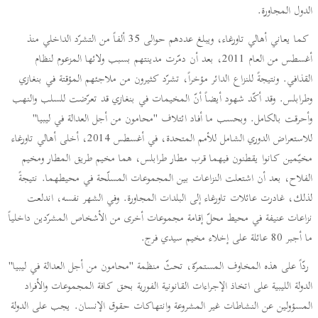
الدول المجاورة.
كما يعاني أهالي تاورغاء، ويبلغ عددهم حوالى 35 ألفاً من التشرّد الداخلي منذ
أغسطس من العام 2011، بعد أن دمّرت مدينتهم بسبب ولائها المزعوم لنظام
القذافي. ونتيجةً للنزاع الدائر مؤخراً، تشرّد كثيرون من ملاجئهم المؤقتة في بنغازي
وطرابلس. وقد أكّد شهود أيضاً أنّ المخيمات في بنغازي قد تعرّضت للسلب والنهب
وأحرقت بالكامل. وبحسب ما أفاد ائتلاف "محامون من أجل العدالة في ليبيا"
للاستعراض الدوري الشامل للأمم المتحدة، في أغسطس 2014، أخلى أهالي تاورغاء
مخيّمين كانوا يقطنون فيهما قرب مطار طرابلس، هما مخيم طريق المطار ومخيم
الفلاح، بعد أن اشتعلت النزاعات بين المجموعات المسلّحة في محيطهما. نتيجةً
لذلك، غادرت عائلات تاورغاء إلى البلدات المجاورة. وفي الشهر نفسه، اندلعت
نزاعات عنيفة في محيط محلّ إقامة مجموعات أخرى من الأشخاص المشرّدين داخلياً
ما أجبر 80 عائلة على إخلاء مخيم سيدي فرج.
ردّاً على هذه المخاوف المستمرّة، تحثّ منظمة "محامون من أجل العدالة في ليبيا"
الدولة الليبية على اتخاذ الإجراءات القانونية الفورية بحق كافة المجموعات والأفراد
المسؤولين عن النشاطات غير المشروعة وانتهاكات حقوق الإنسان. يجب على الدولة