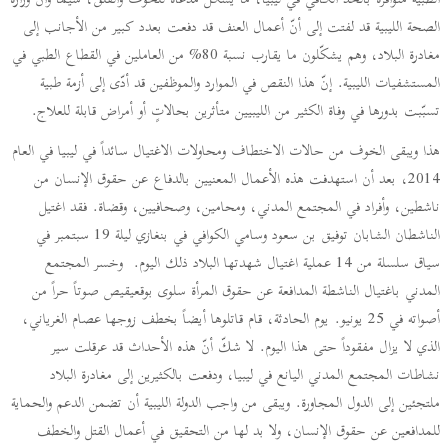
الطبية متوافرةً بالحدّ الكافي في ليبيا، ما يشكّل مدعاةً للخوف والقلق، سيما وأنّ وزارة
الصحة الليبية قد لفتت إلى أنّ أعمال العنف قد دفعت بعدد كبير من الأجانب إلى
مغادرة البلاد، وهم يشكّلون ما يقارب نسبة 80% من العاملين في القطاع الطبي في
المستشفيات الليبية. إنّ هذا النقص في الموارد والموظفين قد أدّى إلى أزمة طبية
تسبّبت بدورها في وفاة الكثير من الليبيين متأثرين بحالاتٍ أو أمراض قابلة للعلاج.
هذا ويبقى الخوف من حالات الاختطاف ومحاولات الاغتيال سائداً في ليبيا في العام
2014، بعد أن استهدفت هذه الأعمال المعنيين بالدفاع عن حقوق الإنسان من
ناشطين، وأفراد في المجتمع المدني، ومحامين، وصحافيين، وقضاة. فقد اغتيل
الناشطان الشابان توفيق بن سعود وسامي الكوافي في بنغازي ليلة 19 سبتمبر في
سياق سلسلة من 14 عملية اغتيال شهدتها البلاد ذلك اليوم. وخسر المجتمع
المدني باغتيال الناشطة المدافعة عن حقوق المرأة سلوى بوقعيقيص صوتاً حراً من
أصواته في 25 يونيو. يوم الحادثة، قام قاتلوها أيضاً بخطف زوجها عصام الغرياني،
الذي لا يزال مفقوداً حتى هذا اليوم. لا شكّ أنّ هذه الأحداث قد عرقلت سير
نشاطات المجتمع المدني اليانع في ليبيا، ودفعت بالكثيرين إلى مغادرة البلاد
ملتجئين إلى الدول المجاورة. ويبقى من واجب الدولة الليبية أن تضمن الدعم والحماية
للمدافعين عن حقوق الإنسان، ولا بد لها من التحقيق في أعمال القتل والخطف