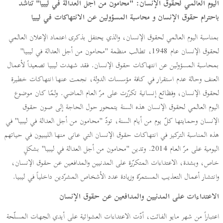
اليوم العالمي لحقوق الإنسان: "محامون من أجل العدالة في ليبيا" تناشد
باحترام حقوق الإنسان و محاسبة المسؤولين عن الانتهاكات في ليبيا
بمناسبة اليوم العالمي لحقوق الإنسان، والذي يحتفل بذكرى اعتماد الإعلان العالمي
لحقوق الإنسان عام 1948، تطالب منظمة "محامون من أجل العدالة في ليبيا"
بمحاسبة المسؤولين عن انتهاكات حقوق الإنسان. فقد شهدت ليبيا تصعيداً لأعمال
العنف وحالة عدم استقرار في كافة مؤسسات الدولة، نجمت عنها انتهاكات خطيرة
لحقوق الإنسان، وفظائع إنسانية تكرّرت على مرّ العام الماضي. ولمّا كان موضوع
اليوم العالمي لحقوق الإنسان هذه السنة يتمحور حول الحاجة إلى صون حقوق
الإنسان وحمايتها كلّ يوم من أيام السنة، تودّ "محامون من أجل العدالة في ليبيا" في
هذه المناسبة التركيز في انتهاكات حقوق الإنسان التي عانى منها الليبيون في حياتهم
اليومية على مرّ العام 2014. وتدين "محامون من أجل العدالة في ليبيا" بشكلٍ
خاص، وبشدة، الاعتداءات المتكرّرة على المدنيين والمدافعين عن حقوق الإنسان،
وانتشار أعمال التعذيب المستمرّة وزيادة عدد الأشخاص المشرّدين داخلياً في ليبيا.
الاعتداءات على المدنيين والمدافعين عن حقوق الإنسان
اعتباراً من شهر مايو الفائت، أدّت الاعتداءات العشوائية على أيدي الجهات المسلّحة