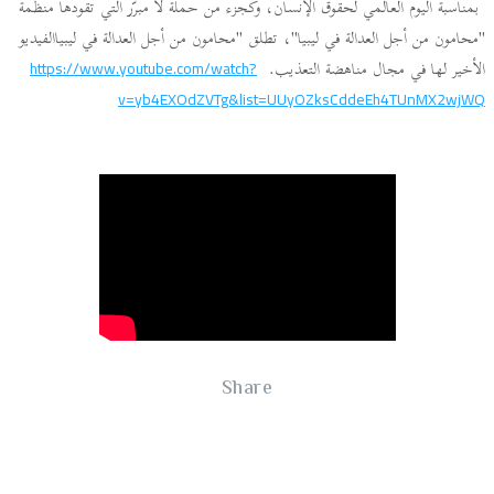
بمناسبة اليوم العالمي لحقوق الإنسان، وكجزء من حملة لا مبرّر التي تقودها منظمة
"محامون من أجل العدالة في ليبيا"، تطلق "محامون من أجل العدالة في ليبياالفيديو
الأخير لها في مجال مناهضة التعذيب.
https://www.youtube.com/watch?
v=yb4EXOdZVTg&list=UUyOZksCddeEh4TUnMX2wjWQ
Share