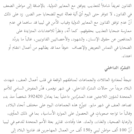
القانون تعريفاً شاملاً للتعذيب يتوافق مع المعايير الدولية. بالإضافة إلى مواطن الضعف
في القانون، لا تتوافر حتى اليوم أيّ آلية فعالة تتيح للضحايا جبر الضرر. زد على ذلك
أنّ عدم توافق القانون مع المعايير الدولية وغياب الأمن في ليبيا قد ساهما في عدم
ممارسة ضحايا التعذيب بحقوقهم. كما أنّه، ونظراً للاعتداءات المتزايدة على
المدافعين عن حقوق الإنسان، والشهود، والأخصائيين القانونيين، غالباً ما يتردّد
الضحايا في التماس التعويض والإنصاف خوفاً مما قد يطالهم من أعمال انتقام أو
اعتداء.
التشرّد الداخلي
نتيجةً لمغادرة العائلات والجماعات لمناطقهم الواقعة في قلب أعمال العنف، شهدت
البلاد مزيداً من حالات التشرّد الداخلي. في شهر نوفمبر، قدّر المفوض السامي للأمم
المتحدة لشؤون اللاجئين عدد المشرّدين داخلياً بما يعادل 392420 شخصاً منذ بدء
تصاعد العنف في شهر مايو. تتوزّع هذه الجماعات اليوم على مختلف أنحاء البلاد،
وغالباً ما تواجه صعوباتٍ في الحصول على الموارد الأساسية، بما في ذلك المأوى،
والرعاية الصحية، والغذاء، والماء. هذا وأفادت تقارير بعثة الأمم المتحدة للدعم في ليبيا
أنّ 100 ألف مواطن ليبي و150 ألف من العمال المهاجرين قد غادروا البلاد إلى