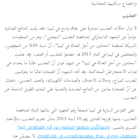
وإخضاع مرتكبيها للمحاسبة.
التعذيب
لا تزال حالات التعذيب منتشرةً على نطاق واسع في ليبيا. فقد بيّنت النتائج الصادرة
مؤخراً عن المعهد الدانماركي لمناهضة التعذيب "ديجنتي"، وهو من المنظمات
الشريكة لمنظمة "محامون من أجل العدالة في ليبيا"، أنّ نسبة 53% من الموقوفين،
والمعتقلين في ليبيا في العام 2013 قد خضعوا للتعذيب أو العنف. وقد علمت
"محامون من أجل العدالة في ليبيا" من شهود عيان أنّ التعذيب غالباً ما يحدث في
فترات الاحتجاز قبل المحاكمة. وقد أفاد الشهود أنّ الضحايا غالباً ما يتعرّضون
للضرب المبرّح، وحالات الاختناق، والصدمات الكهربائية، والعنف الجنسي. ناهيك
عن أنّ الضحايا يعانون من النتائج الجسدية والنفسية على المدى الطويل الناجمة عن
التعذيب.
تبقى القوانين السارية في ليبيا ضعيفةً رغم الجهود التي بذلتها الدولة لمناهضة
التعذيب، ومنها إقرارها للقانون رقم 10 لسنة 2013 بشأن تجريم التعذيب، والإخفاء
القسري والتمييز.
وكما أكّدت منظمة "محامون من أجل العدالة في ليبيا"
، لا يتضمّن هذا
ومنظمات بارزة في مجال مناهضة التعذيب في تلك الفترة