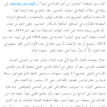
كما سبق لمنظمة "محامون من أجل العدالة في ليبيا" أن
، إلى
أفادت في تقاريرها
زيادة في حالات الوفاة في صفوف المدنيين. وقد ساهم في هذه الزيادة أيضاً
الاستخدام المكثف لصواريخ غراد، وقذائف الهاون، والمدفعيات، والمدافع الرشاشة
المضادة للطائرات في المناطق المأهولة بالسكان المدنيين. وعلى الرغم من غياب
أيّ تقارير رسمية شاملة تبيّن أعداد الوفيات المسجّلة منذ شهر مايو 2014، فقد
أفادت منظمة "ليبيا بودي كاونت" المدنية عن سقوط 2404 قتلى في ليبيا، منذ مايو
2014. صحيح أنّ هذا الإحصاء لا يشير بدقة إلى عدد الأفراد الذين لاقوا حتفهم في
هذه الفترة، إلاّ أنه يدلّ حتماً على اتجاه مقلق تشهده البلاد.
خلال عمليات القتال الأخيرة التي هزت البلاد، تعرّض عدد من المباني المدنية
للقصف والتدمير، وهو أمر يتنافى مع أحكام القانون الدولي لحقوق الإنسان والقانون
الإنساني الدولي. فبتاريخ 17 يوليو، استهدف مستشفى العافية الذي يقع على مسافة
قريبة من مطار طرابلس بقصف بالقذائف، وفي 21 سبتمبر، تمّ الاعتداء على
مستشفى الزهراء، ما استوجب إخلاؤه على الفور من المرضى والموظفين. ومنذ فترة
وجيزة جداً، في السابع من ديسمبر، شهد مركز بنغازي الطبي أيضاً سقوط عدد من
القذائف في محيطه. من جهة أخرى، ووفقاً لمنظمة الصحة العالمية، لم تعد اللوازم