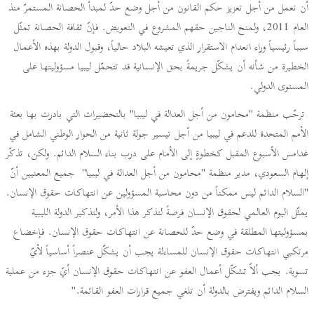
أن تعمل من أجل تعزيز حكم القانون من أجل وضع حدّ لمبدأ الحصانة المستمرّ منذ
العام 2011، ولمنح الناجين حقهم المشروع في التعويض. فإنّ ثقافة الحصانة تمثّل
سبباً رئيسياً وراء انعدام الاستقرار الذي تعيشه البلاد حالياً، وقبول الدولة بهذه الأعمال
الخطيرة من شأنه أن يشكّل جريمةً بحق الإنسانية قد تتحمّل ليبيا مسؤوليتها على
المستوى الدولي.
ترحّب منظمة "محامون من أجل العدالة في ليبيا" بالتحضيرات التي بادرت بها بعثة
الأمم المتحدة للدعم في ليبيا من أجل تيسير جولة ثانية من الحوار الوطني الشامل في
غدامس الأسبوع المقبل كخطوةٍ إلى الأمام على درب بناء السلام الدائم. ولكن، تذكّر
إلهام السعودي، مدير منظمة "محامون من أجل العدالة في ليبيا" جميع المعنيين أنّ
"السلام الدائم ليس ممكناً من دون محاسبة المسؤولين عن انتهاكات حقوق الإنسان.
يمثّل اليوم العالمي لحقوق الإنسان فرصةً لتذكر هذا الأمر، ولتذكير الدولة الليبية
بمسؤوليتها المطلقة في وضع حدّ للحصانة عن انتهاكات حقوق الإنسان. فإخضاع
مرتكبي انتهاكات حقوق الإنسان للمساءلة يجب أن يشكّل عنصراً أساسياً لأيّ
تسوية. يجب ألاّ تشكّل أعمال العفو عن انتهاكات حقوق الإنسان أيّ جزء من عملية
السلام الدائم ويفترض بالدولة أن تلغي جميع قرارات العفو القائمة."