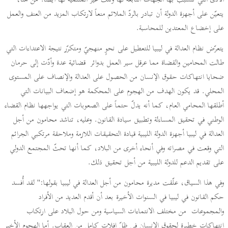
الأذى التي تتسبّب بها الجهات التابعة لها وتلك غير المنتمية لها أيضاً. من هنا،
يتعيّن على أجهزة الدولة أن تبادر بالردّ الملائم منعاً لارتكاب المزيد من العنف والعمل
على إخضاع المعتدين للمحاسبة.
يتعرّض نظام العدالة في ليبيا للتعطيل على نحوٍ منهجيّ ومتكرّر نتيجة الاعتداءات التي
طالت المحامين والقضاة مما عرقل سير العمل بدوائر قضائية عدة وأدّت إلى حرمان
ضحايا انتهاكات حقوق الإنسان من الحصول على العدالة والإنصاف على المستوى
المحلي. قد يكون الهدف من الهجوم على المحكمة هو إضعاف البيانات التي
أطلقها المحامي العام، كما أنه يدلّ حتماً على الصعوبات التي يواجهها نظام القضاء
الوطني في تحقيق المساءلة وتطبيق سيادة القانون. وعليه، تناشد محامون من أجل
العدالة في ليبيا أجهزة الدولة الليبية قيادة التحقيقات اللازمة وملاحقة مرتكبي الجرائم
التي وقعت في مصراته وفي أنحاء أخرى من البلاد، كما أنها تحثّ المجتمع الدولي
على تقديم الدعم للدولة الليبية من أجل تحقيق ذلك.
وفي هذا السياق، علّقت مديرة محامون من أجل العدالة في ليبيا بقولها:" لقد أُفسد
حكم القانون في ليبيا في السنوات الأخيرة بعد أن أقدم العديد من الأفراد
والمجموعات من مختلف الانتماءات السياسية ومن حول البلاد على ارتكاب
انتهاكات خطيرة لحقوق الإنسان في ظلّ إفلاتٍ كامل من العقاب. أما الهجوم الأخير