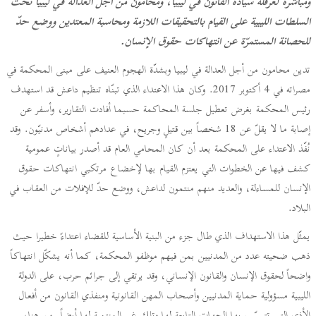
ومباشرة لعرقلة سيادة القانون في ليبيا، ومحامون من أجل العدالة في ليبيا تحثّ
السلطات الليبية على القيام بالتحقيقات اللازمة ومحاسبة المعتدين ووضع حدّ
للحصانة المستمرّة عن انتهاكات حقوق الإنسان.
تدين محامون من أجل العدالة في ليبيا وبشدّة الهجوم العنيف على مبنى المحكمة في
مصراته في 4 أكتوبر 2017. وكان هذا الاعتداء الذي تبنّاه تنظيم داعش قد استهدف
رئيس المحكمة بغرض تعطيل جلسة المحاكمة حسبما أفادت التقارير، وأسفر عن
إصابة ما لا يقلّ عن 18 شخصاً بين قتيلٍ وجريح، في عدادهم أشخاص مدنيّون. وقد
نُفّذ الاعتداء على المحكمة بعد أن كان المحامي العام قد أصدر بياناتٍ عمومية
كشف فيها عن الخطوات التي يعتزم القيام بها لإخضاع مرتكبي انتهاكات حقوق
الإنسان للمساءلة، والعديد منهم منتمون لداعش، ووضع حدّ للإفلات من العقاب في
البلاد.
يمثّل هذا الاستهداف الذي طال جزء من البنية الأساسية للقضاء اعتداءً خطيرا حيث
ذهب ضحيته عدد من المدنيين بمن فيهم موظفو المحكمة، كما أنه يشكّل انتهاكاً
واضحاً لحقوق الإنسان والقانون الإنساني، وقد يرتقي إلى جرائم حرب، على الدولة
الليبية مسؤولية حماية المدنيين وأصحاب المهن القانونية ومنفذي القانون من أفعال