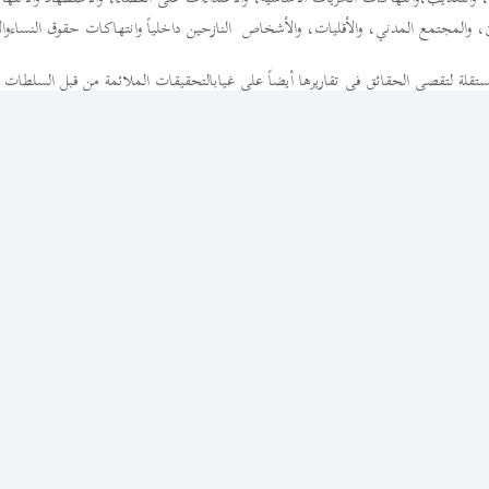
، والمجتمع المدني، والأقليات، والأشخاص النازحين داخلياً وانتهاكات حقوق النساءوال
مستقلة لتقصي الحقائق في تقاريرها أيضاً على غيابالتحقيقات الملائمة من قبل السلطات ا
مستقلّة من أجل وضع حدّ لحلقة التجاوزات وإعادة بسط سيادة القانون.
لعدالة في ليبياالسلطات الليبية، ومجلس حقوق الإنسان، والدول الأعضاء فيه، كما المجتم
عثة من دون تأخير، بما يتيح لها تنفيذأعمالها بفعالية على مدى التسعة أشهر المقبلة.
ولية المستقلة لتقصي الحقائق لا تقوم بأعمالها في الفراغويجب أن تكون لأنشطتها ونتائجه
ل العدالة في ليبيا أيضاً المجتمع الدولي إلى الأخذ بعين الاعتبار التوصيةالسابقة للبعثة 
ضائيةالوطنية المستقلة فيما يتعلق بالجرائم الدولية وانتهاكات حقوق الإنسان في ليبيا؛وممارسة
 الجرائم الدوليةفي ليبيا للمساءلة؛ وضمان اتساق كافة الاتفاقات المبرمة مع السلطات ال
ن الدولي الإنساني، لا سيما منها الاتفاقاتالخاصة بموضوع الهجرة.