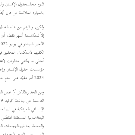
اليوم مجلسحقوق الإنسان والدو
بالموارد الملائمة من دون أيّت
ولكن، وبالرغم من هذه الخطوة 
تُعطى ما يكفي منالوقت لإعداد
مؤسسات حقوق الإنسان وإعادة ب
2023 أمر مقيّد على نحوٍ خطير وسيؤثّر سلباً علىحالة حقوق الإنسان في ليبيا.
ومن الجديربالذكر أنّ عمل ال
البعثةالدولية المستقلة لتقصّي
والمقلقة بما فيهاالهجمات الم
المبني على النوع الاجتماعي