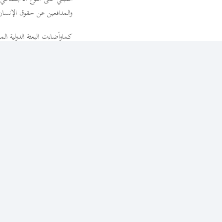
والمدافعين عن حقوق الإنسان
كماوأضاءت البعثة الدولية ال
إلى تحقيقات تقومبها آليات 
وعليه، تدعو محامون من أجل ا
الدعم الكامل والتعاون مع الب
وغنيّعن القول إنّ البعثة الد
الليبي. كما تدعو محامون منأج
المساءلة الدولية والآليات الق
كتدبير يرمي إلى إخضاع مرتكبي
الدولي لحقوق الإنسان والقانو