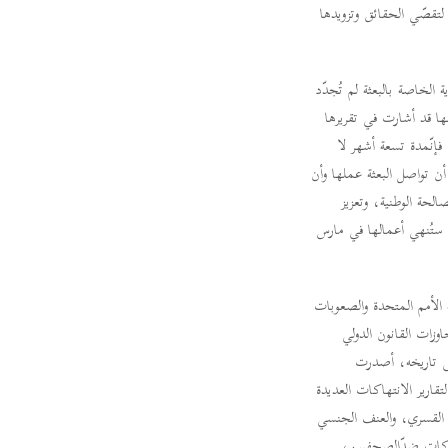
 لتقصّي الحقائق وتزويدها
الخاصة بالبعثة لم تُجدّد
كانت البعثة نفسها قد أشارت في تقريرها
تالي، فإنّمدة تسعة أشهر لا
الانتهاكات والتجاوزات المرتكبة في مختلفأنحاء ليبيا منذ العام 2016. ويجب أن تواصل البعثة عملها وأن
الحة الوطنية، وتعزيز
ق ستُنهي أعمالها في مارس
 الأمم المتحدة والصعوبات
نوتجاوزات القانون الدولي
 حرب. وحتى تاريخه، أصدرت
تقارير الانتهاكات العديدة
اء القسري، والعنف الجنسي
هاكات ضدّالصحفيين،