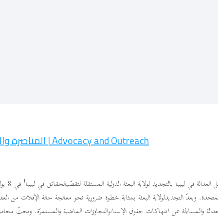
Advocacy and Outreach | المناصرة والتوعية
1
الة في ليبيا بالتجديد لولاية البعثة الدولية المستقلة لتقصّيالحقائق في ليبيا
متحدة. ويعدّ التجديدلولاية البعثة بمثابة خطوة ضرورية نحو معالجة حالة الإفلات من العقا
لة والمساءلة عن انتهاكات حقوق الإنسانوالتجاوزات الماضية والمستمرّة. وتحثّ محامون