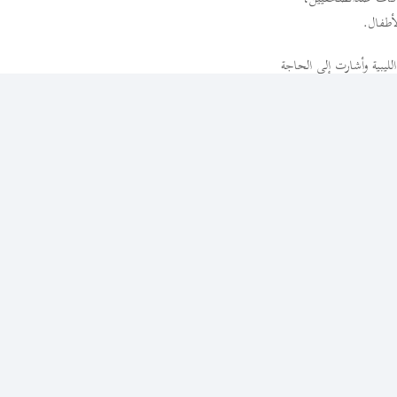
أطفال.
لليبية وأشارت إلى الحاجة
ع الدوليأيضاً لتقديم
ا آثار ملموسة على الشعب
والمتمثلة في دعم آليات
 الولاية القضائية العالمية
ليبية معمعايير القانون
[1] أُنشئت البعثةالدولية المستقلة لتقصّي الحقائق من قبل مجلس حقوق الإنسان التابع للأمم المتحدةبموجب القرار رقم 43/39 الصادر في 22