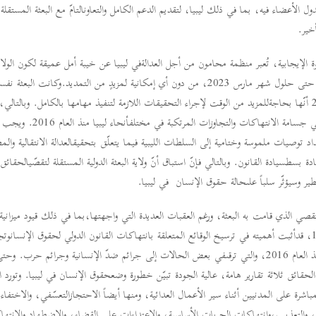
ل الأعضاء فيه، بما في ذلك ليبيا، لتقديم الدعم الكامل والتعاونالتامّ مع البعثة المستقلة
أخير.
الإيجابية، تُعبر منظمة محامون من أجل العدالةفي ليبيا عن خيبة أمل عميقة لكون الولاية 
إلاّ لمدّةتسعة أشهر فقط، أي حتى حلول شهر مارس 2023، من دون أي إمكانية لمزيدٍ من التمديد.و
الأخير الصادر في يونيو 2022 أنّها بحاجةللمزيد من الوقت لإجراء التحقيقات اللازمة لتنفيذ مهامها بالكامل. وبال
تكفيها لاستكمال التحقيق في جسامة 
 توصيات ملموسة وختامية إلى السلطات الليبية فيما يتعلّق بتحقيقالعدالة الانتقالية والمص
سطسيادة القانون. وبالتالي فإنّ استباق أنّ ولاية البعثة الدولية المستقلة لتقصّيالحقائ
تقصي الذي قامت به البعثة، ورغم العقبات العديدة التي واجهتها،بما في ذلك قيود ميزانية
الناجمة عن جائحة كوفيد-19، قدأثبت أهميته في ترسيخ الوقائع المتعلقة بانتهاكات القانون الدولي لحقوق الإنسا
الإنساني المرتكبة في ليبيا منذ العام 2016، والتي ترقىفي بعض الحالات إلى جرائم ضدّ الإنسانية وجرائم
 الحقائق ثلاثة تقارير هامة، عالية الجودة تبيّن خطورة وضعحقوق الإنسان في ليبيا. وتورد ال
باشرة على المدنيين أثناء سير الأعمال العدائية، ومنها أيضاً الاحتجازالتعسّفي، والاختف
، والتعذيب،وانتهاكات الحريات الأساسية، والاعتداءات على القضاء، والاضطهاد والانت