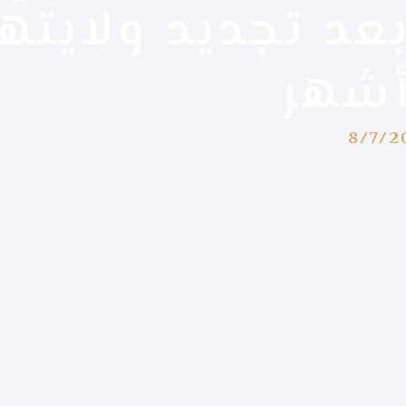
عد تجديد ولايته
شهر
8/7/2