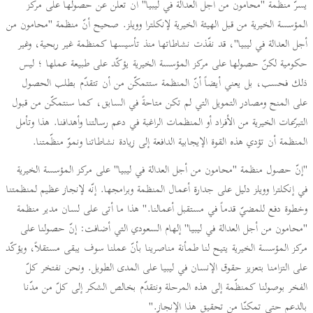
يسرّ منظمة "محامون من أجل العدالة في ليبيا" أن تعلن عن حصولها على مركز
المؤسسة الخيرية من قبل الهيئة الخيرية لإنكلترا وويلز. صحيح أنّ منظمة "محامون من
أجل العدالة في ليبيا"، قد نفّذت نشاطاتها منذ تأسيسها كمنظمة غير ربحية، وغير
حكومية لكنّ حصولها على مركز المؤسسة الخيرية يؤكّد على طبيعة عملها ؛ ليس
ذلك فحسب، بل يعني أيضاً أنّ المنظمة ستتمكّن من أن تتقدّم بطلب الحصول
على المنح ومصادر التمويل التي لم تكن متاحةً في السابق، كما سنتمكّن من قبول
التبرّعات الخيرية من الأفراد أو المنظمات الراغبة في دعم رسالتنا وأهدافنا. هذا وتأمل
المنظمة أن تؤدي هذه القوة الإيجابية الدافعة إلى زيادة نشاطاتنا ونموّ منظّمتنا.
"إنّ حصول منظمة "محامون من أجل العدالة في ليبيا" على مركز المؤسسة الخيرية
في إنكلترا وويلز دليل على جدارة أعمال المنظمة وبرامجها. إنّه لإنجاز عظيم لمنظمتنا
وخطوة دفع للمضيّ قدماً في مستقبل أعمالنا." هذا ما أتى على لسان مدير منظمة
"محامون من أجل العدالة في ليبيا" إلهام السعودي التي أضافت: إنّ حصولنا على
مركز المؤسسة الخيرية يتيح لنا طمأنة مناصرينا بأنّ عملنا سوف يبقى مستقلاً، ويؤكّد
على التزامنا بتعزيز حقوق الإنسان في ليبيا على المدى الطويل. ونحن نفتخر كلّ
الفخر بوصولنا كمنظّمة إلى هذه المرحلة ونتقدّم بخالص الشكر إلى كلّ من مدّنا
بالدعم حتى تمكنّا من تحقيق هذا الإنجاز."