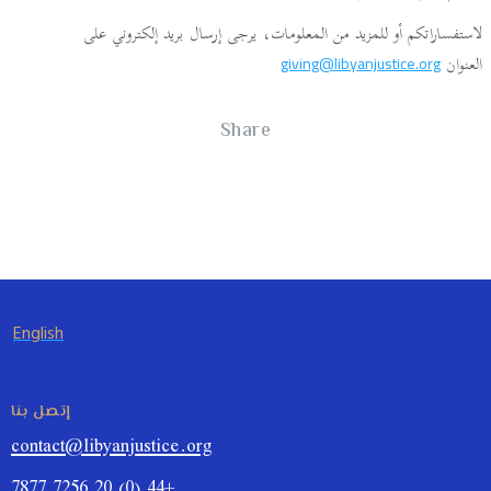
لاستفساراتكم أو للمزيد من المعلومات، يرجى إرسال بريد إلكتروني على
العنوان
giving@libyanjustice.org
Share
English
إتصل بنا
contact@libyanjustice.org
+44 (0) 20 7256 7877