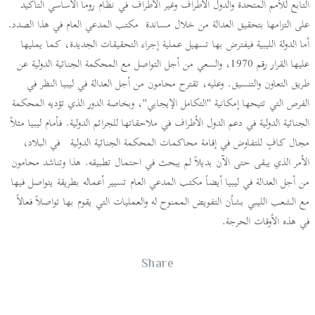
التابع للأمم المتحدة والدول الأطراف وغير الأطراف في نظام روما الأساسي التأكيد
على التزامها بتحقيق العدالة من خلال مساندة مكتب المدعي العام في هذا الصدد.
أما الدولة الليبية فيفترض بها تسهيل عملية إجراء التحقيقات الجديدة، كما يمليها
عليها القرار رقم 1970، والسعي من أجل التواصل مع المحكمة الجنائية الدولية عن
طريق التعاون والتنسيق. وعليه، تقترح محامون من أجل العدالة في ليبيا النظر في
الفرص التي تتيحها إمكانية "التكامل الإيجابي"، وبخاصة الدور الذي تؤديه المحكمة
الجنائية الدولية في دعم الدول الأطراف في ملاحقاتها للجرائم الدولية. فأمام ليبيا مثلاً
مجال كافٍ للتفاوض في إقامة محاكمات المحكمة الجنائية الدولية في البلاد،
الأمر الذي يبقى حتى الآن بديلاً لم يبحث في احتمال تطبيقه. هذا وتناشد محامون
من أجل العدالة في ليبيا أيضاً مكتب المدعي العام تسيير أعماله بطريقة يتواصل فيها
مع الشعب الليبي بشأن التفويض الممنوح له والعمليات التي يقوم بها تواصلاً فعالاً
في هذه الأوقات الحرجة.
Share