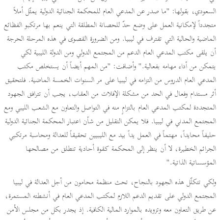
السعودي، بقولها: "ما صدر عن المدعي العام للمحكمة الجنائية الدولية يمثّل أملاً
متجدداً لإمكانية العمل على وضع حدّ للحصانة المطلقة التي ينعم بها مرتكبو الفظائع
الماضية والحالية التي تقترف في ليبيا. ومن الضرورة القصوى في هذه المرحلة الحرجة
أن يلقى مكتب المدعي العام الدعم من المجتمع الدولي ومن الدولة الليبية لكي
يتمكن من أداء مهامه بفعالية." وأضافت: "من المهم أيضاً أن يستخلص مكتب
المدعي العام الدروس من التزامه في ليبيا على مر السنوات الخمسة الماضية. فلتحقيق
أثر مستدام وفعال في الحد من مشكلة الإفلات من العقاب، يجب أن تترافق الجهود
المتجددة لمكتب المدعي العام بالتزامٍ منه في التواصل والتعاون مع الشعب الليبي ومع
المجتمع المدني في ليبيا. فلا يمكن التقليل من شأن اعتبار المحكمة الجنائية الدولية
حليفاً محايداً، مهتماً في العمل يداً بيد مع الليبيين تحقيقاً للعدالة ومحاسبة مرتكبي
الجرائم الخطيرة، لا أن ينظر إلى المحكمة كقوة أحادية تنطلق من مصالحها
المؤسساتية الذاتية."
ولكي تتكلّل هذه الجهود بالنجاح، تحث منظمة محامون من أجل العدالة في ليبيا
المجتمع الدولي على تقديم الدعم اللازم لمكتب المدعي العام في أنشطته المستمرة،
عن طريق التعاون معه وتزويده بالموارد المالية الكافية. إذ يجدر بكل من مجلس الأمن