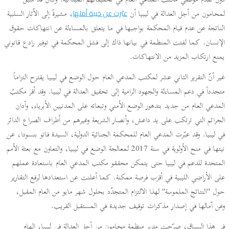
دون تقدّم موظفي مكتب المدعي العام في تحقيقاتهم الميدانية. وكان قد سبق
لمحامون من أجل العدالة في ليبيا أن
، مشيرةً إلى الآثار السلبية
عبّرت عن خيبة أملها
الناتجة عن عدم قيام المحكمة بواجبها في ما يتعلق بالمساءلة عن انتهاكات حقوق
الإنسان. كما لفتت المنظمة في بيانها ذاك إلى فشل المحكمة في توفير رادع قانوني
يمنع ارتكاب المزيد من الانتهاكات.
غير أنّ التقرير الثاني عشر لمكتب المدعي العام حول الوضع في ليبيا يقترح التزاماً
متجدداً في دعم المساءلة والجهود الرامية إلى تحقيق العدالة في ليبيا. وقد أقر مكتبّ
المدعي العام من جديد بتدهور الوضع الأمني وتبعاته على المدنيين الأبرياء، وأدان
الجرائم التي ترتكب على يد داعش، وأنصار الشريعة وغيرهم من أطراف الصراع الدائر
في ليبيا. وقد عبّرت المدعي العام للمحكمة الجنائية الدولية، السيدة فاتو بنسودا، عن
نيتها في منح الأولوية في سنة 2017 لمعالجة الوضع في ليبيا، والتعاون مع بعثة الأمم
المتحدة للدعم في ليبيا حتى يتمكن محققو مكتب المدعي العام باستعادة عملهم
على الأراضي الليبية في أقرب فرصة ممكنة. كما أعلنت عن استعدادها لرفع التقارير
حول "النتائج الملموسة" لهذا الالتزام المتجدّد بحلول شهر مايو من العام المقبل،
وعن آمالها في إصدار مذكرات توقيف جديدة في المستقبل القريب.
في هذا السياق، صرّحت مدير منظمة محامون من أجل العدالة في ليبيا، إلهام