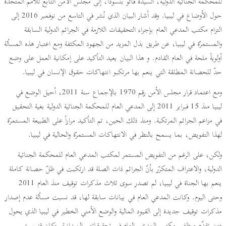
للمحكمة الجنائية الدولية، السيّدة فاتو بنسودا، إلى مجلس الأمن التابع للأمم المتحدة
حول الأوضاع في ليبيا. وقد أشار البيان الذي نُشر في التاسع من نوفمبر 2016 إلى
التزام مكتب المدعي العام بإجراء التحقيقات اللازمة في الجرائم الدولية السابقة
والمستمرّة في ليبيا، عن طريق بذل المزيد من الجهود المكثفة ومع اعتبار هذه المسألة
أولويةً ملحة في العام القادم. و هذا البيان يعيد التأكيد على إمكانية العمل على وضع
حدّ للحصانة المطلقة التي ينعم بها مرتكبو انتهاكات حقوق الإنسان في ليبيا.
ومع اعتماد قرار مجلس الأمن رقم 1970 بالإجماع سنة 2011، أحيل الوضع في
ليبيا منذ 15 فبراير 2011 إلى المدعي العام للمحكمة الجنائية الدولية بغية التحقيق
في مزاعم الجرائم المرتكبة. ومنذ ذلك الحين، تم التأكيد مراراً على الطبيعة المستمرّة
لهذا التفويض، بما يسمح بالنظر في الانتهاكات المستمرّة والحالية في ليبيا.
ولكن، على الرغم من التفويض المستمر لمكتب المدعي العام للمحكمة الجنائية
الدولية، والاعتراف المتكرّر بأنّ الجرائم ذات الصلة قد ارتكبت في ظلّ حصانة كاملة
ينعم بها الجناة في ليبيا، لم تصدر سوى ثلاث مذكرات توقيف منذ العام 2011
وحتى اليوم. وكانت المدعي العام في بيانات سابقة لها، قد نسبت مسألة عدم إصدار
مذكرات توقيف جديدة إلى القيود المالية والوضع الأمني الخطير في ليبيا الذي يحول