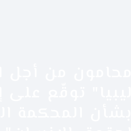
حامون من أجل ا
يبيا" توقّع على 
شأن المحكمة الع