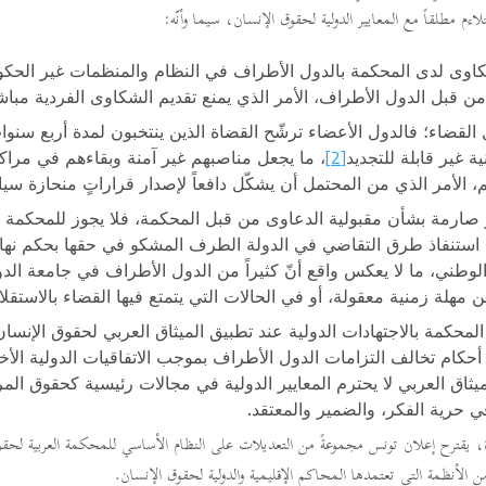
تلاءم مطلقاً مع المعايير الدولية لحقوق الإنسان، سيما وأنّه:
اوى لدى المحكمة بالدول الأطراف في النظام والمنظمات غير الحكوم
ن قبل الدول الأطراف، الأمر الذي يمنع تقديم الشكاوى الفردية مباشر
القضاء؛ فالدول الأعضاء ترشّح القضاة الذين ينتخبون لمدة أربع سنوا
[2]
نية غير قابلة للتجديد
، ما يجعل مناصبهم غير آمنة وبقاءهم في مراكزه
م، الأمر الذي من المحتمل أن يشكّل دافعاً لإصدار قراراتٍ منحازة سياس
 صارمة بشأن مقبولية الدعاوى من قبل المحكمة، فلا يجوز للمحكمة أ
ستنفاذ طرق التقاضي في الدولة الطرف المشكو في حقها بحكم نها
لوطني، ما لا يعكس واقع أنّ كثيراً من الدول الأطراف في جامعة الدول
هلة زمنية معقولة، أو في الحالات التي يتمتع فيها القضاء بالاستقلال
المحكمة بالاجتهادات الدولية عند تطبيق الميثاق العربي لحقوق الإنسان
كام تخالف التزامات الدول الأطراف بموجب الاتفاقيات الدولية الأخر
لميثاق العربي لا يحترم المعايير الدولية في مجالات رئيسية كحقوق الم
ي حرية الفكر، والضمير والمعتقد.
، يقترح إعلان تونس مجموعةً من التعديلات على النظام الأساسي للمحكمة العربية لحقو
الأنظمة التي تعتمدها المحاكم الإقليمية والدولية لحقوق الإنسان.