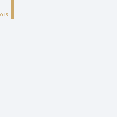
ل
015