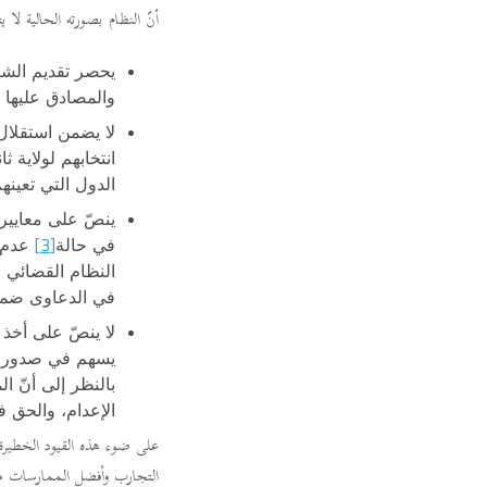
أنّ النظام بصورته الحالية لا ي
يحصر تقديم الشك
والمصادق عليها م
لا يضمن استقلال 
انتخابهم لولاية ثا
الدول التي تعينه
ينصّ على معايير
[3]
في حالة
عدم ا
النظام القضائي ا
في الدعاوى ضمن م
لا ينصّ على أخذ 
يسهم في صدور أح
بالنظر إلى أنّ ا
الإعدام، والحق ف
على ضوء هذه القيود الخطيرة
التجارب وأفضل الممارسات من 