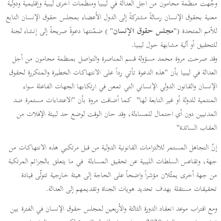
وجّهت منظمة محامون من أجل العدالة في ليبيا ومنظمات أخرى ليبية وإقليمية ودولية
معنية بحقوق الإنسان رسالةً مشتركةً إلى الدول الأعضاء بمجلس حقوق الإنسان التابع
للأمم المتحدة ("
مجلس حقوق الإنسان
" ) ضمّنتها دعوةً صريحةً إلى إنشاء لجنة
للتحقيق أو آلية مشابهة حول ليبيا.
وقد صرحت مروة محمد مسؤولة قسم المناصرة والتواصل بمنظمة محامون من أجل
العدالة في ليبيا بأن "هذه الدعوة تأتي رداً على الانتهاكات الخطيرة والمتكررة لحقوق
الإنسان والقانون الدولي الإنساني التي تمعن في ارتكابها الجهات الفاعلة سواء
المنتمية للدولة أو غير التابعة لها" كما أضافت مروة بأن "الاعتداءات مستمرة ضد
المدنيين دون أي احتمال للمساءلة، وقد حان الوقت لوضع حد لبيئة الإفلات من
العقاب السائدة"
إنّ التجاهل المستمر للالتزامات القانونية الدولية من قبل مرتكبي هذه الانتهاكات من
جهة، وتقاعس السلطات الليبية عن تحقيق المساءلة في ما يتعلق بالجرائم المرتكبة
من جهة أخرى يمثّلان مؤشراً واضحاً على الحاجة إلى هيئة خارجية تتولّى قيادة
تحقيقات مستقلة بهدف تحديد هويات الجناة وتقديمهم إلى العدالة.
ومع اقتراب موعد انعقاد الدورة الثالثة والأربعين لمجلس حقوق الإنسان في الفترة بين