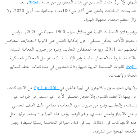
النهار. ولا يزال مئات المدنيين في عداد المفقودين من مدينة
، بعد
ترهونة
تصريحات السلطات بالعثور على أكثر من 100مقبرة جماعية منذ أبريل 2020. ولا
تزال معظم الجثث مجهولة الهوية.
ورغم إعلان السلطات الليبية عن إطلاق سراح 1900 سجينًا في 2020، يتواصل
احتجاز الآلاف بشكل تعسفي، دون إمكانية الطعن على قانونية احتجازهم المتواصل
لبعضهم منذ 2011. ويواجه المعتقلون التعذيب وغيره من ضروب المعاملة السيئة،
بالإضافة لظروف الاحتجاز القاسية وغير الإنسانية. كما تواصل المحاكم العسكرية
للقوات المسلحة العربية الليبية إدانة المدنيين في محاكمات تفتقد لمعايير
التابعة
العدالة والإنصاف.
ولا يزال المهاجرون واللاجئون في ليبيا عالقين في
من الانتهاكات،
حلقة مستمرة
من بينها الاختفاء القسري والاحتجاز التعسفي لأجل غير مسمى في ظروف غير
إنسانية، والتعذيب وغيره من ضروب سوء المعاملة، بما في ذلك العنف الجنسي
والقتل والابتزاز والعمل القسري. ورغم الوعود بوقف هذه الجرائم ؛ يستمر توثيق مثل
هذه الانتهاكات في 2021، بما في ذلك المراكز الخاضعة رسميًا لسيطرة جهاز
مكافحة الهجرة غير الشرعية.