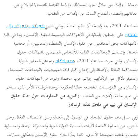
الرسالة - وذلك من خلال تعزيز المساءلة، وإتاحة الفرصة للضحايا للإبلاغ عن
معاناتهم والتصدي للمناخ السائد من الإفلات من العقاب.
فمنذ عام 2011، بدا واضحًا أنّ نظام العدالة الوطني الليبي
غير قادر وغير راغب إلى
على التحقيق بفعالية في الانتهاكات الجسيمة لحقوق الإنسان، بما في ذلك
حد كبير
الانتهاكات بحق المدافعين عن حقوق الإنسان والنشطاء والمدنيين، أو محاسبة
الجناة. واتسمت المحاكمات القليلة للأشخاص المتهمين بانتهاكات حقوق
الإنسان، والتي جرت منذ عام 2011، ب
وتجاهل المعايير الدولية
عدم احترام
للمحاكمة العادلة بالإضافة إلى إدماج كبار قادة الميليشيات والجماعات المسلحة،
والمتوفر دلائل على ارتكابهم جرائم حرب محتملة وغيرها من انتهاكات حقوق
الإنسان، في المؤسسات الخاضعة حاليًا لحكومة الوحدة الوطنية؛ الأمر الذي يساهم
في تعزيز حلقة الإفلات من العقاب. (
المزيد من المعلومات حول حالة حقوق
الإنسان في ليبيا في ملحق هذه الرسالة
).
وفي سبيل دعم حقوق الضحايا في الوصول إلى العدالة وسبل الانتصاف الفعّال وجبر
الضرر، تبرز الحاجة الملحة لآليات المساءلة الدولية القوية والمشاركة الهادفة والمتساوية
للنساء والفئات المهمشة الأخرى. كما يعدّ احترام حقوق الإنسان وتشكيل مسارات