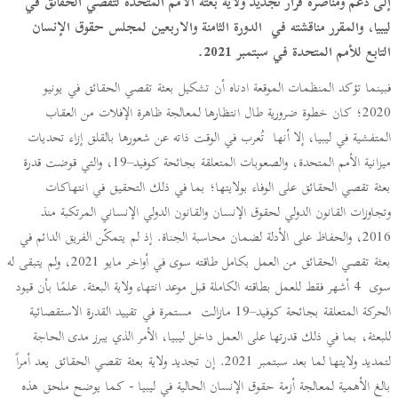
إلى دعم ومناصرة قرار تجديد ولاية بعثة الأمم المتحدة لتقصي الحقائق في
ليبيا، والمقرر مناقشته في الدورة الثامنة والاربعين لمجلس حقوق الإنسان
التابع للأمم المتحدة في سبتمبر 2021.
فبينما تؤكد المنظمات الموقعة ادناه أن تشكيل بعثة تقصي الحقائق في يونيو
2020؛ كان خطوة ضرورية طال انتظارها لمعالجة ظاهرة الإفلات من العقاب
المتفشية في ليبيا، إلا أنها تُعرب في الوقت ذاته عن شعورها بالقلق إزاء تحديات
ميزانية الأمم المتحدة، والصعوبات المتعلقة بجائحة كوفيد–19، والتي قوضت قدرة
بعثة تقصي الحقائق على الوفاء بولايتها؛ بما في ذلك التحقيق في انتهاكات
وتجاوزات القانون الدولي لحقوق الإنسان والقانون الدولي الإنساني المرتكبة منذ
2016، والحفاظ على الأدلة لضمان محاسبة الجناة. إذ لم يتمكّن الفريق الدائم في
بعثة تقصي الحقائق من العمل بكامل طاقته سوى في أواخر مايو 2021، ولم يتبقى له
سوى 4 أشهر فقط للعمل بطاقته الكاملة قبل موعد انتهاء ولاية البعثة. علمًا بأن قيود
الحركة المتعلقة بجائحة كوفيد–19 مازالت مستمرة في تقييد القدرة الاستقصائية
للبعثة، بما في ذلك قدرتها على العمل داخل ليبيا، الأمر الذي يبرز مدى الحاجة
لتمديد ولايتها لما بعد سبتمبر 2021. إن تجديد ولاية بعثة تقصي الحقائق يعد أمراً
بالغ الأهمية لمعالجة أزمة حقوق الإنسان الحالية في ليبيا - كما يوضح ملحق هذه