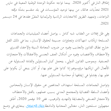
إطلاق النار في أكتوبر 2020. بينما تواجه حكومة الوحدة الوطنية المعينة في مارس
2021 تحدّيات هائلة، من بينها توحيد المؤسسات في بلد منقسم بشدّة مزّقته
النزاعات، وتمهيد الطريق للانتخابات الرئاسية والبرلمانية المقرّر عقدها في 24 ديسمبر
2021.
وفي ظل إفلات من العقاب شبه كامل ، يواصل أعضاء الميليشيات والجماعات
المسلحة ارتكاب انتهاكات وتجاوزات جسيمة لحقوق الإنسان، بما في ذلك القتل
خارج نطاق القانون والتعذيب وغيره من ضروب المعاملة السيئة والإخفاء القسري
والاختطاف والاغتصاب وغيره من أشكال العنف الجنسي والاعتقالات والاحتجازات
التعسفية. وبموجب القانون الدولي، يتحمل كبار المسئولين والقادة المسئولية عن
الأفعال التي ارتكبها مرؤوسوهم إذا كانوا على علم بها، أو كان ينبغي أن يكونوا على
علم بها، وفشلوا في إيقافها أو محاسبة المسئولين عنها.
وتواصل الجماعات المسلحة استهداف المدافعين عن حقوق الإنسان والمحامين
وأعضاء السلطة القضائية والمجتمع المدني بسبب عملهم، بالقتل والاختطاف
والاحتجاز التعسفي والمضايقة والتهديد والترهيب. ففي 10 نوفمبر 2020، أطلق
مجهولون مسلحون النار، مغتالين المحامية والناشطة
ببنغازي في وضح
حنان البرعصي