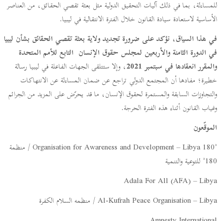
للمساءلة، بما في ذلك آليات التحقيق الدولية مثل بعثة تقصي الحقائق، من العناصر
الأساسية لاستعادة سيادة القانون خلال الفترة الانتقالية في ليبيا.
في هذا السياق، نؤكد على ضرورة تجديد ولاية بعثة تقصي الحقائق بشأن ليبيا
في الدورة الثامنة والأربعين لمجلس حقوق الإنسان التابع للأمم المتحدة
والمقرر انعقادها في سبتمبر 2021
، وإلا ستتلقى الجهات الفاعلة في ليبيا رسالة
خطيرة؛ مفادها أن المجتمع الدولي تراجع عن ضمان المساءلة عن الانتهاكات
والتجاوزات السابقة والمستمرة لحقوق الإنسان، ما قد يحرّض على المزيد من الجرائم
وغياب القانون أثناء هذه الفترة الحرجة.
الموقّعون
180° Organisation for Awareness and Development – Libya / منظمة
180° للتوعية والتنمية
Adala For All (AFA) – Libya
Al-Kufrah Peace Organisation – Libya / منظمه السلام الكفرة