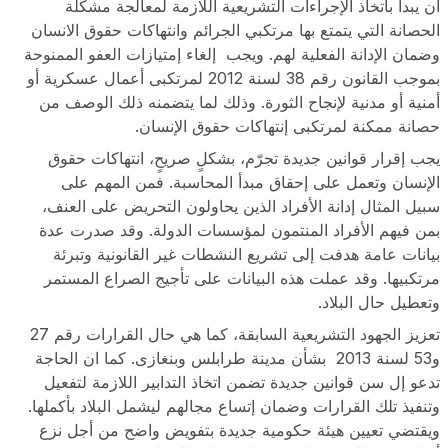
ان يبدأ بأتخاذ الإجراءات التشريعية اللازمة لمعالجة مشكلة
الحصانة التي يتمتع بها مرتكبي الجرائم وانتهاكات حقوق الانسان
وضمان الإدانة الفعلية لهم. ويجب إلغاء إمتيازات العفو الممنوحة
بموجب القانون رقم 38 لسنة 2012 لمرتكبى أعمال عسكرية أو
أمنية أو مدنية لإنجاح الثورة. وذلك لما يتضمنه ذلك الوصف من
حصانة ممكنة لمرتكبى إنتهاكات حقوق الإنسان.
يجب إقرار قوانين جديدة تجرّم، بشكلٍ صريحٍ، انتهاكات حقوق
الإنسان وتعمل على إحقاق مبدأ المحاسبة. فمن المهم على
سبيل المثال إدانة الأفراد الذين يحاولون التحريض على العنف،
بمن فيهم الأفراد المنتمون لمؤسسات الدولة. وقد صدرت عدة
بيانات عامة هدفت إلى تشريع النشطات غير القانونية وتبرئة
مرتكبيها. وقد عملت هذه البيانات على تأجيج الصراع المستمر
وتعطيل حال البلاد.
تعزيز الجهود التشريعية السابقة، كما هي حال القرارات رقم 27
و53 لسنة 2013 بشأن مدينة طرابلس وبنغازى. كما ان الحاجة
تدعو إل سن قوانين جديدة تضمن اتخاذ التدابير اللازمة لتفعيل
وتنفيذ تلك القرارات وضمان إتساع مجالهم ليشمل البلاد بأكملها.
ويقتضي تعيين هيئة حكومية جديدة بتفويض واضح من أجل نزع