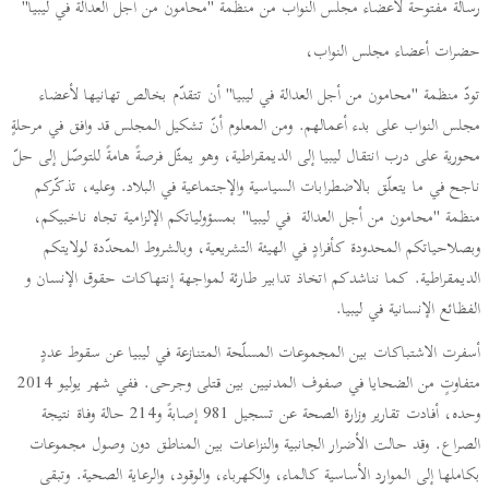
رسالة مفتوحة لأعضاء مجلس النواب من منظمة "محامون من أجل العدالة في ليبيا"
حضرات أعضاء مجلس النواب،
تودّ منظمة "محامون من أجل العدالة في ليبيا" أن تتقدّم بخالص تهانيها لأعضاء
مجلس النواب على بدء أعمالهم. ومن المعلوم أنّ تشكيل المجلس قد وافق في مرحلةٍ
محورية على درب انتقال ليبيا إلى الديمقراطية، وهو يمثّل فرصةً هامةً للتوصّل إلى حلّ
ناجح في ما يتعلّق بالاضطرابات السياسية والإجتماعية في البلاد. وعليه، تذكّركم
منظمة "محامون من أجل العدالة في ليبيا" بمسؤولياتكم الإلزامية تجاه ناخبيكم،
وبصلاحياتكم المحدودة كأفرادٍ في الهيئة التشريعية، وبالشروط المحدّدة لولايتكم
الديمقراطية. كما نناشدكم اتخاذ تدابير طارئة لمواجهة إنتهاكات حقوق الإنسان و
الفظائع الإنسانية في ليبيا.
أسفرت الاشتباكات بين المجموعات المسلّحة المتنازعة في ليبيا عن سقوط عددٍ
متفاوتٍ من الضحايا في صفوف المدنيين بين قتلى وجرحى. ففي شهر يوليو 2014
وحده، أفادت تقارير وزارة الصحة عن تسجيل 981 إصابةً و214 حالة وفاة نتيجة
الصراع. وقد حالت الأضرار الجانبية والنزاعات بين المناطق دون وصول مجموعات
بكاملها إلى الموارد الأساسية كالماء، والكهرباء، والوقود، والرعاية الصحية. وتبقى