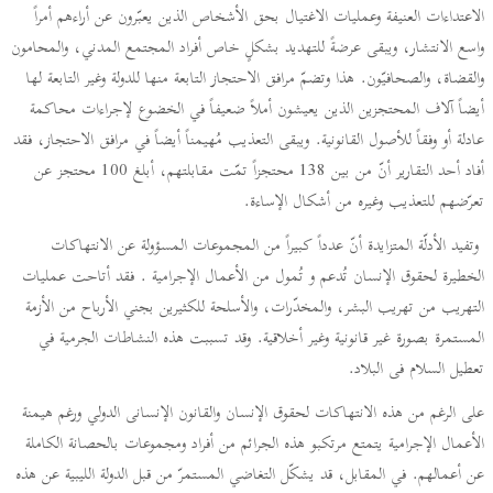
الاعتداءات العنيفة وعمليات الاغتيال بحق الأشخاص الذين يعبّرون عن أراءهم أمراً
واسع الانتشار، ويبقى عرضةً للتهديد بشكلٍ خاص أفراد المجتمع المدني، والمحامون
والقضاة، والصحافيّون. هذا وتضمّ مرافق الاحتجاز التابعة منها للدولة وغير التابعة لها
أيضاً آلاف المحتجزين الذين يعيشون أملاً ضعيفاً في الخضوع لإجراءات محاكمة
عادلة أو وفقاً للأصول القانونية. ويبقى التعذيب مُهيمناً أيضاً في مرافق الاحتجاز، فقد
أفاد أحد التقارير أنّ من بين 138 محتجزاً تمّت مقابلتهم، أبلغ 100 محتجز عن
تعرّضهم للتعذيب وغيره من أشكال الإساءة.
وتفيد الأدلّة المتزايدة أنّ عدداً كبيراً من المجموعات المسؤولة عن الانتهاكات
الخطيرة لحقوق الإنسان تُدعم و تُمول من الأعمال الإجرامية . فقد أتاحت عمليات
التهريب من تهريب البشر، والمخدّرات، والأسلحة للكثيرين بجني الأرباح من الأزمة
المستمرة بصورة غير قانونية وغير أخلاقية. وقد تسببت هذه النشاطات الجرمية في
تعطيل السلام فى البلاد.
على الرغم من هذه الانتهاكات لحقوق الإنسان والقانون الإنسانى الدولي ورغم هيمنة
الأعمال الإجرامية يتمتع مرتكبو هذه الجرائم من أفراد ومجموعات بالحصانة الكاملة
عن أعمالهم. في المقابل، قد يشكّل التغاضي المستمرّ من قبل الدولة الليبية عن هذه