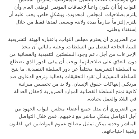
النواب إذاً أن يكون واعياً لإخفاقات المؤتمر الوطني العام وأن
يلتزم بصلاحيات المجلس المحدودة. وبشكلٍ خاص، يجب عليه أن
يلتزم إلتزاماً صارماً بمدة ولايته ويسعى لمدها فقط من خلال
إستفتاء وطني.
من الضروري أن يحترم مجلس النواب، باعتباره الهيئة التشريعية
لليبيا، الحاجة للفصل بين السلطات. وعليه بالتالي أن يتخذ
الإجراءات من أجل دعم وجود السلطتين التنفيذية والقضائية من
دون التعدّي على صلاحياتهما. ويجب أن يبقى الدور الذي تضطلع
به السلطة التشريعية مختلفاً عن دور السلطة التنفيذية، ما يتيح
للسلطة التنفيذية أن تقود التحقيقات بفعالية وترفع الدعاوى ضد
مرتكبي إنتهاكات حقوق الإنسان. ولا بد من تخصيص ميزانية
كافية تمنح السلطة القضائية الموارد الضرورية لإحقاق العدالة
في البلاد والعمل بحيادية.
من الضروري أن يبذل جميع أعضاء مجلس النواب الجهود من
أجل التواصل بشكلٍ مباشر مع ناخبيهم. فمن خلال التواصل
المباشر وحده، يمكن تمثيل مصالح عموم المواطنين في القانون
وتلبية احتياجاتهم.