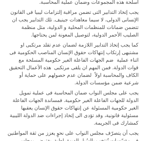
أسلحة هذه المجموعات وضمان عملية المحاسبة.
يجب إتخاذ التدابير التى تضمن مراقبة إلتزامات ليبيا فى القانون
الإنسانى الدولى، لا سيما معاهدات جينيف. تلك التدابير يجب ان
تتضمن ضمانات للمنظمات المحلية و الدولية، مثل منظمة
الصليب الأحمر الدولية، لتوصيل المعونة لمن يحتاجها.
كما يجب إتخاذ التدابير اللازمة لضمان عدم تقلد مرتكبى او
مشتبهى إرتكاب إنتهاكات حقوق الإنسان المناصب الحكومية فى
اثناء عملية ضم الجهات الفاعلة الغير حكومية المسلحة مع
قوات الدولة. فمن المهم ان يلقى مرتكبى هذه الأعمال التحقيق
الكاف والمحاسبة اولاً لضمان عدم حصولهم على حماية أو
شرعية ضمن مؤسسات الدولة.
يجب على مجلس النواب ضمان المحاسبة فى عملية تمويل
الدولة للجهات الفاعلة الغير حكومية. فمساندة الجهات الفاعلة
الغير حكومية المسئولة عن إنتهاكات حقوق الإنسان يعقبها
مسئولية قانونية، وقد تؤدى الى إتخاذ إجراءات ضد الدولة الليبية
كمشارك فى الجريمة.
يجب أن يتصرّف مجلس النواب على نحوٍ يعزز من ثقة المواطنين
في مؤسّسات تُنتخب بالسُبل الديمقراطية. يفترض بمجلس