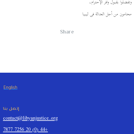
وتفضلوا بقبول وافر الإحترام،
محامون من أجل العدالة فى ليبيا
Share
English
إتصل بنا
contact@libyanjustice.org
+44 (0) 20 7256 7877