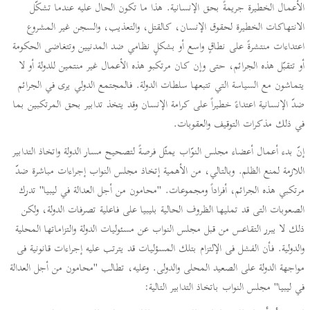
الأعمال الخطيرة جريمةً بحق الإنسانية. هذا ما تكون الحال عليه عندما تشكّل
الانتهاكات الخطيرة لحقوق الإنسان، كالقتل، والتعذيب، والسجن غير المشروع
اعتداءات منتشرةً على نطاقٍ واسع أو بشكلٍ نظامي ضد المدنيين وتتغاضى الحكومة
أو تتقبّل هذه الجرائم، حتى وإن كان مرتكبو هذه الأعمال غير منتمين للدولة أو لا
يتماشون مع السياسة التي تتبعها سلطات الدولة. فالمجتمع الدولي يرى في الجرائم
ضدّ الإنسانية اعتداءً خطيراً على كرامة الإنسان وقد يتخذ تدابير بحق المرتكبين بما
في ذلك مذكرات التوقيف والعقوبات.
إنّ بدء أعمال أعضاء مجلس النوّاب يمثّل فرصةً لتصحيح مسار الدولة واتخاذ التدابير
اللازمة لمنع الظلم. وبالتالي، من الأهمية إتخاذ مجلس النواب إجراءات مباشرة ضدّ
مرتكبي هذه الجرائم، أفراداً ومجموعات. "محامون من أجل العدالة في ليبيا" تدرك
الصعوبات التى قد تمليها الظروف الحالية بليبيا على فاعلية تصرفات الدولة، ولكن
ذلك لا يبرر التقاعس من قبل مجلس النواب عن مسئوليات الدولة والتزاماتها المحلية
والدولية. فأن الفشل فى الإلتزام بتلك المسؤليات قد يترتب عليه إجراءات قانونية فى
مواجهة الدولة على الصعيد المحلى والدولى. وعليه، تطالب "محامون من أجل العدالة
في ليبيا" مجلس النواب باتخاذ التدابير التالية: