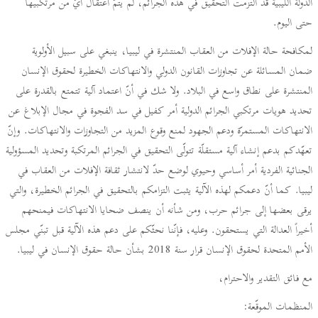
الدولة الليبية قد التزمت التحقيق في هذه الجرائم، لم يتمّ اعتقال أيّ من مرتكبيها
حتى اليوم.
لمكافحة حالة الإفلات من العقاب المنتشرة في ليبيا، ينبغي على سبيل الأولوية
ضمان المسائلة عن تجاوزات القانون الدولي والانتهاكات الخطيرة لحقوق الإنسان
المنتشرة على نطاق واسع في البلاد. ولا شك في أنّ اعتماد آلية تتمتع بالقدرة على
تحديد هويات مرتكبي الجرائم الدولية أمر كفيل في سد الفجوة في مجال الإبلاغ عن
الانتهاكات المستمرّة ودعم الجهود لمنع وقوع المزيد من التجاوزات والانتهاكات. وإنّ
تعهّدكم بدعم إنشاء آلية مستقلّة تتولّى التحقيق في الجرائم المرتكبة وتحديد المسؤولية
الجنائية الفردية أمر أساسي وحيوي لوضع حدّ لانتشار ثقافة الإفلات من العقاب في
ليبيا. كما أنّ دعمكم لهذه الآلية يثبت التزامكم بالتحقيق في الجرائم الخطيرة، والتي
يرقى بعضها إلى جرائم حرب، ومن شأنه أن ينصف ضحايا الانتهاكات فيمنحهم
أخيراً العدالة التي يستحقون. وعليه، فإنّنا نحثّكم على دعم هذه الآلية قبل تبنّي مجلس
الأمم المتحدة لحقوق الإنسان قرار سنة 2018 بشأن حالة حقوق الإنسان في ليبيا.
مع فائق التقدير والاحترام،
المنظمات الموقّعة: