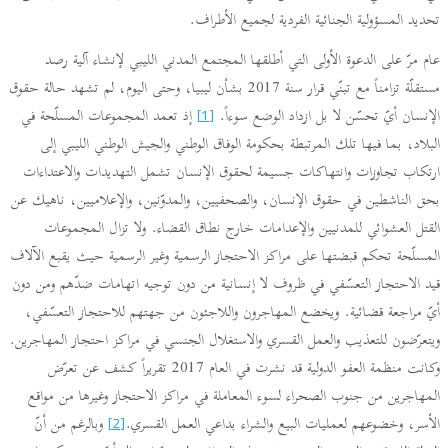
تحديد المسؤولية الجنائية الفردية لجميع الأطراف.
عام مرّ على الدعوة الأولى التي أطلقها المجتمع المدني الليبي لإنشاء آلية رصد
مستقلّة تزامناً مع تبنّي قرار سنة 2017 بشأن ليبيا، وحتى اليوم، لم تشهد حالة حقوق
الإنسان أيّ تحسّن لا بل ازداد الوضع سوءاً.
إذ تعمد المجموعات المسلّحة في
[1]
البلاد، بما فيها تلك المرتبطة بحكومة الوفاق الوطني والجيش الوطني الليبي إلى
ارتكاب تجاوزات وانتهاكات جسيمة لحقوق الإنسان تشمل التهديدات والاعتداءات
بحق الناشطين في حقوق الإنسان، والصحفيين، والمدوّنين، والإعلاميين، ناهيك عن
القتل العشوائي للمدنيين والإعدامات خارج نطاق القضاء. ولا تزال المجموعات
المسلّحة تحكم قبضتها على مراكز الاحتجاز الرسمية وغير الرسمية حيث يقبع الآلاف
قيد الاحتجاز التعسّفي في ظروف لا إنسانية من دون توجيه اتهامات ضدّهم ومن دون
أيّ مراجعة قضائية. ويخضع المهاجرون واللاجئون من جهتهم للاحتجاز التعسّفي،
ويتعرّضون للتعذيب والعمل القسري والاستغلال الجنسي في مراكز احتجاز المهاجرين.
وكانت منظمة العفو الدولية قد نشرت في العام 2017 تقريراً كشف عن تعرّض
المهاجرين من جنوب الصحراء لسوء المعاملة في مراكز الاحتجاز وغيرها من مواقع
الأسر، وخضوعهم لعمليات البيع والشراء بداعي العمل القسري.
وبالرغم من أنّ
[2]