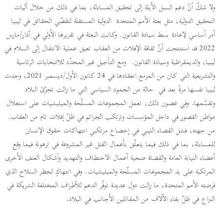
ولا شكّ أنّ دعم السبل الآيلة إلى تحقيق المساءلة، بما في ذلك من خلال آليات
التحقيق الدولية، مثل بعثة الأمم المتحدة الدولية المستقلة لتقصّي الحقائق في ليبيا
أمر أساسي لإعادة بسط سيادة القانون. وكانت البعثة في تقريرها الأولي في آذار/مارس
2022 قد استنتجت أنّ ثقافة الإفلات من العقاب تعيق عملية الانتقال إلى السلام في
ليبيا، والديمقراطية وسيادة القانون. ومع التأجيل غير المحدّد للاتنخابات الرئاسية
والتشريعية التي كان من المزمع انعقادها في 24 كانون الأول/ديسمبر 2021، وجدت
ليبيا نفسها مرةً بعد في حالة من الجمود السياسي التي ما زالت تجزّئ البلاد
وتقسّمها. وفي غضون ذلك، تعمل المجموعات المسلّحة والميليشيات على استغلال
مواطن القصور في داخل المؤسسات وترتكب الجرائم في ظلّ إفلات تام من العقاب.
من جهته، فشل القضاء الليبي في إخضاع مرتكبي انتهاكات حقوق الإنسان
للمساءلة، بما في ذلك فيما يتعلّق بأعمال القتل غير المشروعة في ترهونة فيما وقع
أعضاء النيابة العامة والقضاة ضحية أعمال الاختطاف والتهديد وأشكال العنف الأخرى
المرتكبة على يد المجموعات المسلّحة والميليشيات. وفي انتهاكٍ لحظر السلاح الذي
فرضته الأمم المتحدة، ما زالت دول عديدة توفّر الدعم للأطراف المختلفة الشريكة في
النزاع في ظلّ بقاء الآلاف من المقاتلين الأجانب في البلاد.