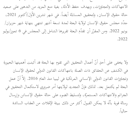
الانتهاكات والتجاوزات، وبهدف حفظ الأدلة، بغية منع المزيد من التدهور على صعيد
حالة حقوق الإنسان، ولتحقيق المساءلة أيضاً. في شهر تشرين الأول/أكتوبر 2021،
جدّد مجلس حقوق الإنسان لولاية البعثة لمدة تسعة أشهر تنتهي بنهاية شهر حزيران/
يونيو 2022. ومن المقرّر أن تقدّم البعثة تقريرها الشامل إلى المجلس في 6 تموز/يوليو
2022.
ولا يخفى على أحدٍ أنّ أعمال التحقيق التي تقوم بها البعثة قد أثبتت أهميتها الحيوية
في الكشف عن الحقائق ذات الصلة بانتهاكات القانون الدولي لحقوق الإنسان
وتجاوزات القانون الدولي الإنساني المرتكبة في ليبيا منذ العام 2016. إلاّ أنّ عمل
البعثة لم يكتمل بعد. لذلك فإنّ التجديد لولايتها أمر ضروري لاستكمال التحقيق في
الجرائم والانتهاكات المستمرّة، ولتسليط الضوء على حالة حقوق الإنسانن وإرسال
رسالة قوية بأنّه لا يمكن القبول أكثر من ذلك ببيئة الإفلات من العقاب السائدة
حالياً.