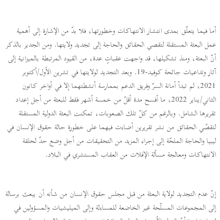
أما فيما يتعلّق بمدى انتشار الانتهاكات وخطورتها، فلا بدّ من الإشارة إلى أهمية
عمل البعثة المستقلة لتقصي الحقائق والحاجة إلى تجديد ولايتها. ومن الجدير بالذكر
أنّ البعثة، ومنذ تشكيلها، قد واجهت عقباتٍ عدة، من القيود المرتبطة بالميزانية إلى
آثار وتداعيات جائحة كوفيد-19. وبعد التجديد لولايتها في تشرين الأول/أكتوبر
2021، لم تبدأ أمانة السرّ وفريق الدعم بممارسة أنشطتهما إلا في أواخر كانون
الثاني/يناير 2022، ما أفسح مدة أقلّ من خمسة أشهر فقط للبعثة من أجل إعداد
تقريرها الشامل. وبالرغم من كلّ تلك الصعوبات، تمكنت البعثة الدولية المستقلة
لتقصّي الحقائق من نشر تقريرين أضاءت فيهما على خطورة حالة حقوق الإنسان في
ليبيا والحاجة الملحّة إلى إجراء المزيد من التحقيقات من أجل وضع حدّ لحلقة
الانتهاكات ومعالجة مسألة الإفلات من العقاب المستشري في البلاد.
إنّ عدم التجديد لولاية البعثة من قبل مجلس حقوق الإنسان من شأنه أن يبعث برسالة
إلى المجموعات المسلّحة غير الخاضعة للمساءلة وإلى الميليشيات والمسؤولين في