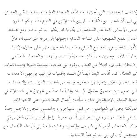
وكشفت التحقيقات التي أجرتها بعثة الأمم المتحدة الدولية المستقلة لتقصّي الحقائق
في ليبيا أنّ العديد من الأطراف الليبيين المشاركين في النزاع قد انتهكوا القانون
الدولي الإنساني كما ومن المحتمل أن يكونوا قد ارتكبوا جرائم حرب. ومع تصاعد
أعمال القمع المنهجية على الساحة المدنية ووصولها إلى درجة غير مسبوقة، فإنّ
الأفراد الفاعلين في المجتمع المدني، لا سيما العاملون منهم على حقوق الإنسان
وبناء السلام، يواجهون مضايقاتٍ مستمرةً والتشهير والتهديد والاحتجاز التعسّفي
والاختفاء القسري، فضلاً عن التعذيب وغيره من ضروب المعاملة السيئة والمحاكمات
غير العادلة. كما أفادت البعثة أيضاً انّ النساء والفتيات في ليبيا يواجهن الاعتداءات
الجسدية، والتحرّش وتعترضهنّ مجموعة واسعة من العقبات المؤسساتية والاجتماعية
التي تحول دون تمتعهنّ بحقوق الإنسان وغالباً ما تحدّ من قدرتهنّ على المشاركة في
الحياة العامة. بالإضافة إلى ذلك، سلّطت أعمال البعثة الضوء على الانتهاكات
المرتكبة بحق غير المواطنين، من قبيل المهاجرين، وملتمسي اللجور واللاجئين وضدّ
عديمي الجنسية، سواء في البحر على أيدي خفر السواحل أو على أيدي الحرّاس في
مراكز الاحتجاز، أو مرتكبي التهريب والإتجار. وأشارت البعثة إلى أنّ هذه الأعمال من
المحتمل أن ترقى إلى جرائم ضدّ الإنسانية.