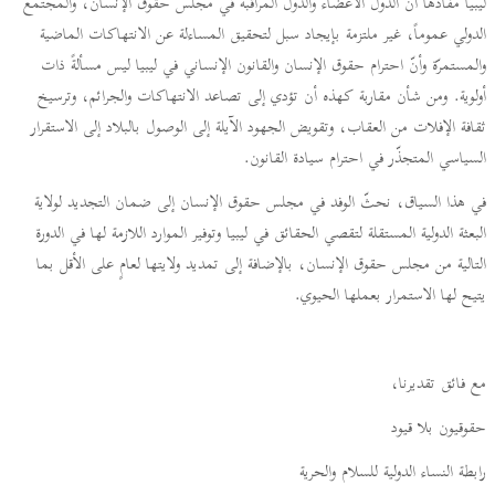
ليبيا مفادها أنّ الدول الأعضاء والدول المراقبة في مجلس حقوق الإنسان، والمجتمع
الدولي عموماً، غير ملتزمة بإيجاد سبل لتحقيق المساءلة عن الانتهاكات الماضية
والمستمرّة وأنّ احترام حقوق الإنسان والقانون الإنساني في ليبيا ليس مسألةً ذات
أولوية. ومن شأن مقاربة كهذه أن تؤدي إلى تصاعد الانتهاكات والجرائم، وترسيخ
ثقافة الإفلات من العقاب، وتقويض الجهود الآيلة إلى الوصول بالبلاد إلى الاستقرار
السياسي المتجذّر في احترام سيادة القانون.
في هذا السياق، نحثّ الوفد في مجلس حقوق الإنسان إلى ضمان التجديد لولاية
البعثة الدولية المستقلة لتقصي الحقائق في ليبيا وتوفير الموارد اللازمة لها في الدورة
التالية من مجلس حقوق الإنسان، بالإضافة إلى تمديد ولايتها لعامٍ على الأقل بما
يتيح لها الاستمرار بعملها الحيوي.
مع فائق تقديرنا،
حقوقيون بلا قيود
رابطة النساء الدولية للسلام والحرية