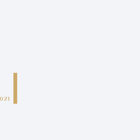
ر
021