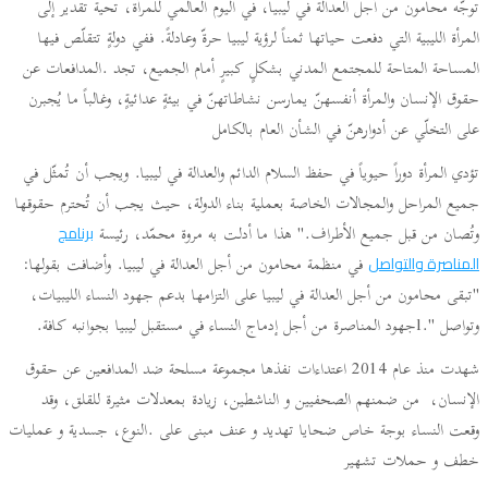
توجّه محامون من أجل العدالة في ليبيا، في اليوم العالمي للمرأة، تحية تقدير إلى
المرأة الليبية التي دفعت حياتها ثمناً لرؤية ليبيا حرةّ وعادلةً. ففي دولةٍ تتقلّص فيها
المساحة المتاحة للمجتمع المدني بشكلٍ كبيرٍ أمام الجميع، تجد .المدافعات عن
حقوق الإنسان والمرأة أنفسهنّ يمارسن نشاطاتهنّ في بيئةٍ عدائيةٍ، وغالباً ما يُجبرن
على التخلّي عن أدوارهنّ في الشأن العام بالكامل
تؤدي المرأة دوراً حيوياً في حفظ السلام الدائم والعدالة في ليبيا. ويجب أن تُمثّل في
جميع المراحل والمجالات الخاصة بعملية بناء الدولة، حيث يجب أن تُحترم حقوقها
وتُصان من قبل جميع الأطراف." هذا ما أدلت به مروة محمّد، رئيسة
برنامج
في منظمة محامون من أجل العدالة في ليبيا. وأضافت بقولها:
المناصرة والتواصل
"تبقى محامون من أجل العدالة في ليبيا على التزامها بدعم جهود النساء الليبيات،
وتواصل ".lجهود المناصرة من أجل إدماج النساء في مستقبل ليبيا بجوانبه كافة.
شهدت منذ عام 2014 اعتداءات نفذها مجموعة مسلحة ضد المدافعين عن حقوق
الإنسان، من ضمنهم الصحفيين و الناشطين، زيادة بمعدلات مثيرة للقلق، وقد
وقعت النساء بوجة خاص ضحايا تهديد و عنف مبنى على .النوع، جسدية و عمليات
خطف و حملات تشهير