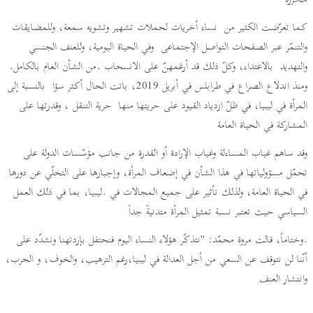
متكرّرة
كما تعرّضت الكثير من نساء أخريات لحملات تشهير وتشويه سمعة، وللمضايقات
والتنمّر عبر الصفحات التواصل الإجتماعى وفي الحياة اليومية، وللعنف الجنسي
والتهديد بالاعتداء، وكلّ ذلك قد أرغمهنّ على الانسحاب .من الشأن العام بالكامل.
ومنذ اندلاع الصراع في طرابلس في أبريل 2019، باتت الحال أكثر سؤا بالنسبة إلى
المرأة في ليبيا، في ظلّ ازدياد القيود على حريتها منها حرية التنقل ، وقدرتها على
المشاركة في الحياة العامة
وقد ساهم غياب المساءلة وغياب الإرادة أو القدرة من جانب مؤسّسات الدولة على
تحمّل مسؤولياتها في هذا الشأن في إضعاف المرأة، وإجبارها على التخلّي عن دورها
في الحياة العامة، ولذلك تأثير على جميع المجالات في .ليبيا، بما في ذلك العمل
السياسي حيث تعتبر نسبة تمثيل المرأة متدنيةً جداً
.وختاماً، قالت مروة محمّد: "نتذكّر هؤلاء النساء اليوم فنحتفل بإردتهنا ونشدّد على
أنّنا لن نتوقف عن السعي من أجل العدالة في ليبيا،رغم الترهيب، والخوف، و الحرب،
وانتشار العنف