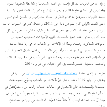
و زاده تدهور الحريات بشكل واضح مع اغتيال المحامية و الناشطة الحقوقية سلوى
بوقعيقيص فى بنغازي عام 2014, و يعتبر ذلك اليوم ماهو إلا نقطة تحول بالنسبة
للنساء الليبيات، فسرعان ما اعادو النظر فى مسألة مشاركتهن فى الشأن العام الليبى،
بعض النساء اللواتي كان لهم دور فعال فى 2011، و نشاط كبير فى السنوات ما بعد
الثورة ، سعين جاهدات لأداء دور محورى للمستقبل البلاد و لكن انسحبن من كل
هذه الأدوار، امام عدم تفعيل السلطات الليبية الإجراءات التحقيقية الفعلية فى
الحوادث المتكررة، وصلت رسالة ان الإفلات من العقاب ما هى إلا ثقافة سائدة
تسمح بالاستمرار فى استهداف المرأة. ومن الأمثلة على ذلك اغتيال العضو السابق
في المؤتمر العام عن مدينة درنة، فريحة البرقاوي، التي قُتلت في 17 يوليو 2014،
والناشطة الحقوقية إنتصار الحصائري التي اغتيلت في فبراير .2014
ومؤخرا ، وقعت حادثة
من بيتها في
اختطاف المحامية الليبية سهام سرقيوة
بنغازي في يوليو 2019، فدلّت على أنّ الإفلات من العقاب يشجّع المجموعات
المسلّحة والميليشيات على الاستمرار في إسكات النساء، والحدّ من .مشاركتهنّ في
الشأن العام الليبى . وحتى يومنا هذا ، لا يزال مصير سرقيوة مجهولاً. من المؤسف
جداً أنّ هذه الحادثة ليست إلاّ مثالاً عمّا تتعرّض له النساء في ليبيا من اعتداءاتٍ