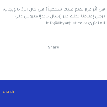
هل أثّر قرارالمنع عليك شخصياً؟ في حال الردّ بالإيجاب،
يرجى إعلامنا بذلك عبر إرسال بريدإلكتروني على
العنوان:info@libyanjustice.org
Share
English