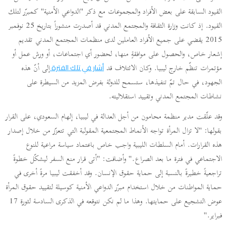
القيود السابقة على بعض الأفراد والمجموعات مع ذكر "الدواعي الأمنية" كمبرّر لتلك
القيود. إذ كانت وزارة الثقافة والمجتمع المدني قد أصدرت منشوراً بتاريخ 25 نوفمبر
2015 يقضي على جميع الأفراد العاملين لدى منظمات المجتمع المدني تقديم
إشعار خاص، والحصول على موافقةٍ منها، لحضور أي اجتماعات، أو ورش عمل أو
مؤتمرات تنظّم خارج ليبيا. وكان الائتلاف قد
إلى أنّ هذه
أشار في تلك الفترة
الجهود، في حال تمّ تنفيذها، ستسمح للدولة بفرض المزيد من السيطرة على
نشاطات المجتمع المدني وتقييد استقلاليته.
وقد علّقت مدير منظمة محامون من أجل العدالة في ليبيا، إلهام السعودي، على القرار
بقولها: "لا تزال المرأة تواجه الأنماط المجتمعية المقولبة التي تتعزّز من خلال إصدار
هذه القرارات. أمام السلطات الليبية واجب خاص باعتماد سياسة مراعية للنوع
الاجتماعي في فترة ما بعد الصراع." وأضافت: "أتى قرار منع السفر ليشكّل خطوةً
تراجعيةً خطيرةً بالنسبة إلى حماية حقوق الإنسان. وقد أخفقت ليبيا مرةً أخرى في
حماية المواطنات من خلال استخدام مبرّر الدواعي الأمنية كوسيلة لتقييد حقوق المرأة
عوض التشجيع على حمايتها. وهذا ما لم نكن نتوقعه في الذكرى السادسة لثورة 17
فبراير."