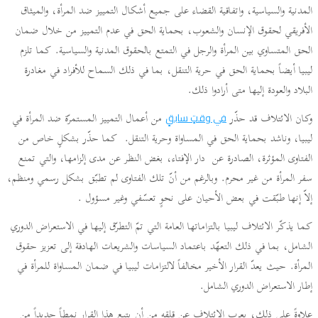
المدنية والسياسية، واتفاقية القضاء على جميع أشكال التمييز ضد المرأة، والميثاق
الأفريقي لحقوق الإنسان والشعوب، بحماية الحق في عدم التمييز من خلال ضمان
الحق المتساوي بين المرأة والرجل في التمتع بالحقوق المدنية والسياسية. كما تلزم
ليبيا أيضاً بحماية الحق في حرية التنقل، بما في ذلك السماح للأفراد في مغادرة
البلاد والعودة إليها متى أرادوا ذلك.
وكان الائتلاف قد حذّر
من أعمال التمييز المستمرّة ضد المرأة في
في وقتٍ سابقٍ
ليبيا، وناشد بحماية الحق في المساواة وحرية التنقل. كما حذّر بشكلٍ خاص من
الفتاوى المؤثرة، الصادرة عن دار الإفتاء، بغض النظر عن مدى إلزامها، والتي تمنع
سفر المرأة من غير محرم. وبالرغم من أنّ تلك الفتاوى لم تطبّق بشكل رسمي ومنظم،
إلاّ إنها طبّقت في بعض الأحيان على نحوٍ تعسّفي وغير مسؤول .
كما يذكّر الائتلاف ليبيا بالتزاماتها العامة التي تمّ التطرّق إليها في الاستعراض الدوري
الشامل، بما في ذلك التعهّد باعتماد السياسات والشريعات الهادفة إلى تعزيز حقوق
المرأة. حيث يعدّ القرار الأخير مخالفاً لالتزامات ليبيا في ضمان المساواة للمرأة في
إطار الاستعراض الدوري الشامل.
علاوةً على ذلك، يعرب الائتلاف عن قلقه من أن يتبع هذا القرار نمطاً جديداً من