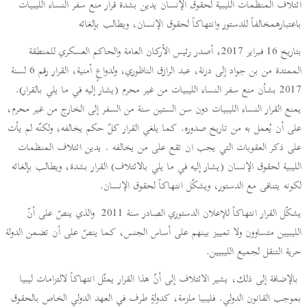
ائتلاف المنظمات الليبية لحقوق الإنسان يدين بشدة قرار منع سفر النساء الليبيات
باعتبارهمخالفاً للدستور وانتهاكاً لحقوق الإنسان، ويطالب بإلغائه
بتاريخ 16 فبراير 2017، أصدر رئيس الأركان العامة والحاكم العسكري للمنطقة
الممتدة من بن جواد إلى درنة، عبد الرازق الناظوري، ولدواعٍ أمنية، القرار رقم 6 لسنة
2017 بشأن منع سفر النساء الليبيات من غير محرم (يشار إليه في ما يلي بالقرار).
يمنع القرار النساء الليبيات دون سن الستين سنة من السفر إلى الخارج من غير محرم،
على أن يُعمل به من تاريخ صدوره. كما يلغي القرار كلّ حكم يخالفه، ولكنّه لم يأت
على ذكر العقوبات التي يجب ان تقع على من يخالفه . يدين ائتلاف المنظمات
الليبية لحقوق الإنسان (يشار إليه في ما يلي بالائتلاف) القرار بشدة، ويطالب بإلغائه
لكونه يتنافى مع الدستور، ويشكّل انتهاكاً لحقوق الإنسان.
يشكّل القرار انتهاكاً للإعلان الدستوري الصادر سنة 2011 والذي ينصّ على أنّ
الليبيين متساوون ولا تمييز بينهم على أساس الجنس، كما ينصّ على أن تضمن الدولة
حرية التنقل لجميع الليبيين.
بالإضافة إلى ذلك، يشير الائتلاف إلى أنّ هذا القرار يمثّل انتهاكاً لالتزامات ليبيا
بموجب القانون الدولي. فليبيا ملزمة، كدولةٍ طرف في العهد الدولي الخاص بالحقوق