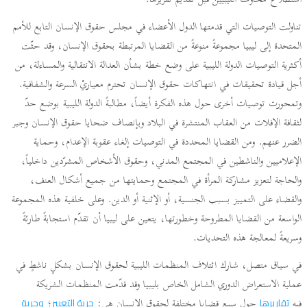
استطلاع مخاوف الليبيين قبل تقديم تقريرها.
تناولت التوصيات التي قدمتها الدول الأعضاء في مجلس حقوق الإنسان التابع للأمم
المتحدة إلى ليبيا مجموعةً منوعةً من القضايا المرتبطة بحقوق الإنسان، وقد حثّت
أكثرية التوصيات الدولة الليبية على وضع خطة بشأن العدالة الانتقالية والمساءلة، من
أجل قيادة تحقيقات في انتهاكات حقوق الإنسان تحترم معياريْ السرعة والشفافية.
وتمحورت توصيات أخرى حول هذه الفكرة أيضاً، مطالبةً الدولة الليبية بوضع حدّ
لثقافة الإفلات من العقاب المنتشرة في البلاد وبإنصاف ضحايا حقوق الإنسان وجبر
الضرر عنهم. ومن القضايا المحددة في التوصيات إلغاء عقوبة الإعدام، وحماية
الإعلاميين والناشطين في المجتمع المدني، وحقوق الأشخاص المشرّدين داخلياً،
والحاجة لتعزيز مشاركة المرأة في المجتمع وحمايتها من جميع أشكال العنف،
والقضاء على التمييز بسبب الجنسية، أو الإثنية أو الدين. وعلى خلفية هذه المجموعة
الواسعة من القضايا المطروحة وخطورتها، يتعين على ليبيا أن تقدّم استجابةً طارئةً
وسريعةً لمعالجة هذه التحديات.
في سياق متصل، شارك ائتلاف المنظمات الليبية لحقوق الإنسان بشكلٍ ناشطٍ في
عملية الاستعراض الدوري الشامل الخاص بليبيا وقد قدّمت المنظمات الشريكة
فيه
حول سبع قضايا مختلفة لحقوق الإنسان هي:
؛
تقاريرها
حرية التعبير
وحرية