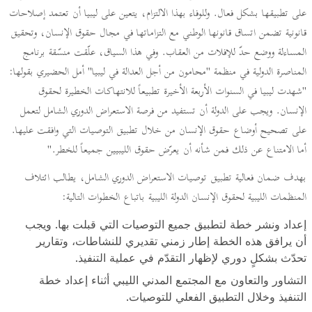
على تطبيقها بشكل فعال. وللوفاء بهذا الالتزام، يتعين على ليبيا أن تعتمد إصلاحات
قانونية تضمن اتساق قانونها الوطني مع التزاماتها في مجال حقوق الإنسان، وتحقيق
المساءلة ووضع حدّ للإفلات من العقاب. وفي هذا السياق، علّقت منسّقة برنامج
المناصرة الدولية في منظمة "محامون من أجل العدالة في ليبيا" أمل الحضيري بقولها:
"شهدت ليبيا في السنوات الأربعة الأخيرة تطبيعاً للانتهاكات الخطيرة لحقوق
الإنسان. ويجب على الدولة أن تستفيد من فرصة الاستعراض الدوري الشامل لتعمل
على تصحيح أوضاع حقوق الإنسان من خلال تطبيق التوصيات التي وافقت عليها.
أما الامتناع عن ذلك فمن شأنه أن يعرّض حقوق الليبيين جميعاً للخطر."
بهدف ضمان فعالية تطبيق توصيات الاستعراض الدوري الشامل، يطالب ائتلاف
المنظمات الليبية لحقوق الإنسان الدولة الليبية باتباع الخطوات التالية:
إعداد ونشر خطة لتطبيق جميع التوصيات التي قبلت بها. ويجب
أن يرافق هذه الخطة إطار زمني تقديري للنشاطات، وتقارير
تحدّث بشكلٍ دوري لإظهار التقدّم في عملية التنفيذ.
التشاور والتعاون مع المجتمع المدني الليبي أثناء إعداد خطة
التنفيذ وخلال التطبيق الفعلي للتوصيات.