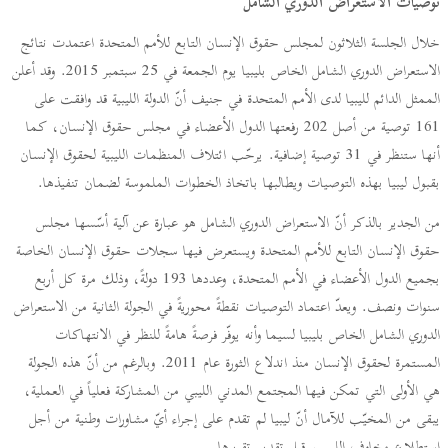
توصيات الاستعراض الدوري الشامل
خلال الجلسة الثلاثون لمجلس حقوق الإنسان التابع للأمم المتحدة اعتمدت نتائج
الاستعراض الدوري الشامل الخاص بليبيا يوم الجمعة في 25 سبتمبر 2015. وقد أعلن
الممثل الدائم لليبيا لدى الأمم المتحدة في جنيف أنّ الدولة الليبية قد وافقت على
161 توصية من أصل 202 رفعتها الدول الأعضاء في مجلس حقوق الإنسان، كما
أنها ستنظر في 31 توصية إضافية. يرحّب ائتلاف المنظمات الليبية لحقوق الإنسان
بقبول ليبيا بهذه التوصيات ويطالبها باتخاذ الخطوات الملموسة لضمان تنفيذها.
من الجدير بالذكر أنّ الاستعراض الدوري الشامل هو عبارة عن آلية أسّسها مجلس
حقوق الإنسان التابع للأمم المتحدة ويستعرض فيها سجلات حقوق الإنسان الخاصة
بجميع الدول الأعضاء في الأمم المتحدة، وعددها 193 دولةً، وذلك مرة كل أربع
سنوات ونصف. ويعدّ اعتماد التوصيات نقطةً محوريةً في الجولة الثانية من الاستعراض
الدوري الشامل الخاص بليبيا لسيما وأنه يوفّر فرصةً هامةً للنظر في الانتهاكات
المستمرة لحقوق الإنسان منذ اندلاع الثورة عام 2011. وبالرغم من أنّ هذه الجولة
هي الأولى التي تمكن فيها المجتمع المدني الليبي من المشاركة فعلياً في العملية،
يبقى من المخيّب للآمال أنّ ليبيا لم تقدم على إجراء أيّ مشاورات وطنية من أجل