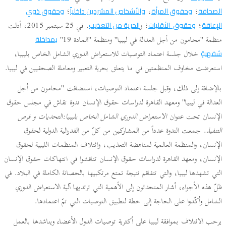
؛
،
؛
الصحافة
وحقوق المرأة
والأشخاص المشردين داخلياً
وحقوق ذوي
؛
؛ و
. في 25 سبتمبر 2015، أدلت
الإعاقة
وحقوق الأقليات
الحرية من التعذيب
منظمة "محامون من أجل العدالة في ليبيا" ومنظمة "المادة 19"
بمداخلة
خلال جلسة اعتماد التوصيات للاستعراض الدوري الشامل الخاص بليبيا،
شفهيةٍ
استعرضت مخاوف المنظمتين في ما يتعلق بحرية التعبير ومعاملة الصحفيين في ليبيا.
بالإضافة إلى ذلك، وقبل جلسة اعتماد التوصيات، استضافت "محامون من أجل
العدالة في ليبيا" ومعهد القاهرة لدراسات حقوق الإنسان ندوة نقاش في مجلس حقوق
الإنسان تحت عنوان
الاستعراض الدوري الشامل الخاص بليبيا:التحديات و فرص
التنفيذ
. جمعت الندوة عدداً من المشاركين من كلّ من الفدرالية الدولية لحقوق
الإنسان، والمنظمة العالمية لمناهضة التعذيب، وائتلاف المنظمات الليبية لحقوق
الإنسان، ومعهد القاهرة لدراسات حقوق الإنسان تناقشوا في انتهاكات حقوق الإنسان
التي تشهدها ليبيا، والتي تتفاقم نتيجة تمتع مرتكبيها بالحصانة الكاملة في البلاد. في
ظلّ هذه الأجواء، أشار المتحدثون إلى الأهمية التي ترتديها آلية الاستعراض الدوري
الشامل وأكّدوا على الحاجة إلى خطة لتطبيق التوصيات التي تمّ اعتمادها.
يرحب الائتلاف بموافقة ليبيا على أكثرية توصيات الدول الأعضاء ويناشدها بالعمل