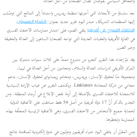
والتجاهل السياسي يقوّضان نضال الضحايا من أجل العدالة.
بعد سلسلةٍ من الأبحاث التي أجرتها منظمة ريدريس واستناداً إلى النتائج التي توصّلت
إليها المنظمات الشريكة، صدر اليوم تقرير جديد بعنوان:
الضحايا المنسيون:
يلقي الضوء على انتشار ممارسات الاختفاء القسري
الاختفاء القسري في أفريقيا
في القارة الأفريقية والعقبات العديدة التي تواجه الضحايا الساعون إلى العدالة والحقيقة
وجبر الضرر.
وقد تمّ إعداد هذا التقرير كجزءٍ من مشروعٍ ممتدّ على ثلاث سنوات مشترك بين
المركز الأفريقي لدراسات العدالة والسلام، ومحامون من أجل العدالة في ليبيا،
ومجموعة منّا لحقوق الإنسان، وريدريس، ومحامو زيمبابواي لحقوق الإنسان، بدعمٍ
مجاني من شركة المحاماة Linklaters. ويكشف التقرير عن غياب الإرادة السياسية
للاستجابة للاختفاء القسري بالإضافة إلى أزمة نقص الإبلاغ في أرجاء المنطقة. ومن
الجدير بالذكر أنّ 17 دولة أفريقية من أصل 54 فقط صادقت على الاتفاقية الدولية
لحماية جميع الأشخاص من الاختفاء القسري، وهي الاتفاقية الرئيسية المتعلّقة بهذه
الممارسة وتحظرها.
ومن المقرّر أن يلتقي اليوم خبراء أفريقيون ودوليون في ندوةٍ إلكترونية لمناقشة نتائج