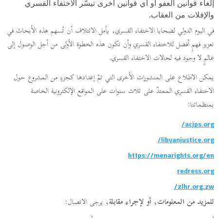
إلغاء قوانين العفو أو أي قوانين أخرى تيسّر الاختفاء القسري
والإفلات من العقاب.
في اليوم الدولي لضحايا الاختفاء القسري، يأمل الائتلاف أن تُسهم هذه الأبحاث في
تعزيز فهمٍ أفضل للاختفاء القسري وأن تكون هذه الخطوة الأولى من أجل الوصول إلى
عالمٍ لا وجود فيه لحالات الاختفاء القسري.
يمكن الاطلاع على المنشورات الأخرى التي تمّ إعدادها كجزءٍ من المشروع حول
الاختفاء القسري الممتدّ على ثلاث سنوات على المواقع الإلكترونية الخاصة
بمنظماتنا:
acjps.org/
libyanjustice.org/
https://menarights.org/en
redress.org
zlhr.org.zw/
للمزيد من المعلومات، أو لإجراء مقابلة،
يرجى الاتصال: