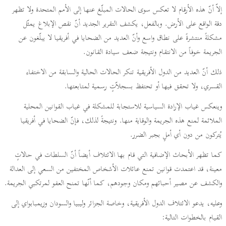
إلاّ أنّ هذه الأرقام لا تعكس سوى الحالات المبلّغ عنها إلى الأمم المتحدة ولا تظهر
دقة الواقع على الأرض. وبالفعل، يكشف التقرير الجديد أنّ نقص الإبلاغ يمثّل
مشكلةً منتشرةً على نطاق واسع وأنّ العديد من الضحايا في أفريقيا لا يبلّغون عن
الجريمة خوفاً من الانتقام ونتيجة ضعف سيادة القانون.
ذلك أنّ العديد من الدول الأفريقية تنكر الحالات الحالية والسابقة من الاختفاء
القسري، ولا تحقق فيها أو تحتفظ بسجلاّتٍ رسمية لمتابعتها.
وينعكس غياب الإرادة السياسية للاستجابة للمشكلة في غياب القوانين المحلية
الملائمة لمنع هذه الجريمة والوقاية منها. ونتيجةً لذلك، فإنّ الضحايا في أفريقيا
يُتركون من دون أي أملٍ بجبر الضرر.
كما تظهر الأبحاث الإضافية التي قام بها الائتلاف أيضاً أنّ السلطات في حالاتٍ
معينة، قد اعتمدت قوانين تمنع عائلات الأشخاص المختفين من السعي إلى العدالة
والكشف عن مصير أحبائهم ومكان وجودهم، كما أنّها تمنح العفو لمرتكبي الجريمة.
وعليه، يدعو الائتلاف الدول الأفريقية، وخاصة الجزائر وليبيا والسودان وزيمبابواي إلى
القيام بالخطوات التالية: