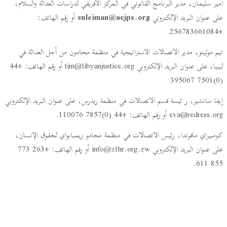
أمير سليمان، مدير البرنامج القانوني في المركز الأفريقي لدراسات العدالة والسلام،
على عنوان البريد الإلكتروني
suleiman@acjps.org
أو رقم الهاتف:
+256783661084
تيم مولينو، مدير الاتصالات الاستراتيجية في منظمة محامون من أجل العدالة في
ليبيا، على عنوان البريد الإلكتروني tim@libyanjustice.org أو رقم الهاتف: +44
(0)7501 395067
إيفا سانشيز، ر ئيسة قسم الاتصالات في منظمة ريدرس، على عنوان البريد الإلكتروني
eva@redress.org أو رقم الهاتف: +44 (0)7857 110076.
كومبيراي مافوندا، رئيس الاتصالات في منظمة محامو زيمبابواي لحقوق الإنسان،
على عنوان البريد الإلكتروني info@zlhr.org.zw أو رقم الهاتف: +263 773
855 611.