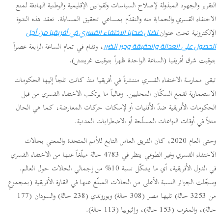
التقرير والجهود المبذولة لإصلاح السياسات ولقوانين الإقليمية والوطنية الهادفة لمنع
الاختفاء القسري والحماية منه والتقدّم بمساعي تحقيق المساءلة. تعقد هذه الندوة
الإلكترونية تحت عنوان
نضال ضحايا الاختفاء القسري في أفريقيا من أجل
، وتقام في تمام الساعة الرابعة عصراً
الحصول على العدالة والحقيقة وجبر الضرر
بتوقيت شرق أفريقيا (الساعة الواحدة ظهراً بتوقيت غرينتش).
تبقى ممارسة الاختفاء القسري منتشرةً في أفريقيا منذ كانت تلجأ إليها الحكومات
الاستعمارية لقمع السكّان المحليين. وغالباً ما يرتكب الاختفاء القسري من قبل
الحكومات الأفريقية ضدّ الأقليات أو لإسكات حركات المعارضة، كما هي الحال
مثلاً في أوقات النزاعات المسلّحة أو الاضطرابات المدنية.
وحتى العام 2020، كان الفريق العامل التابع للأمم المتحدة والمعني بحالات
الاختفاء القسري وغير الطوعي ينظر في 4783 حالة مبلّغاً عنها من الاختفاء القسري
في الدول الأفريقية، أي ما يشكّل نسبة 10% من إجمالي الحالات حول العالم.
وسجّلت الجزائر النسبة الأعلى من الحالات المبلّغ عنها في القارة الأفريقية (بمجموعٍ
من 3253 حالة) تليها مصر (308 حالة) وبوروندي (238 حالة) والسودان (177
حالة)، والمغرب (153 حالة)، وإثيوبيا (113 حالة).