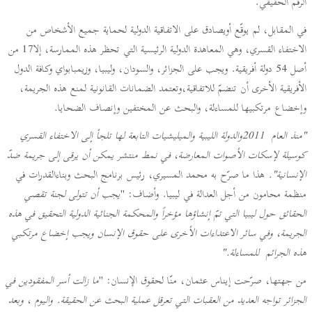
الرقم الحقيقي.
في المقابل، لم يوقّع أويصادق على الاتفاقية الدولية لحماية جميع الأشخاص من
الاختفاء القسري، وهي المعاهدة الدولية الرئيسية التي تحظر هذه الممارسة، إلا17 من
أصل 54 دولة أفريقية. ويجب على الجزائر، والسودان، وليبيا، وزيمبابواي وكافة الدول
الأفريقية الأخرى أن تنضمّ للاتفاقية،وتعتمد الضمانات القانونية لمنع هذه الجريمة،
وإخضاع مرتكبيها للمساءلة، والبحث عن المختفين وإنصاف الضحايا.
"منذ العام 2011والدولة الليبية والميليشيات التابعة لها تلجأ إلى الاختفاء القسري
كوسيلة لإسكات الأصوات المعارضة، في نمط منتشر يمكن أن يرقى إلى جريمة ضدّ
الإنسانية".
هذا ما صرّح به محمد المسيري، رئيس برنامج البحث وبناءالقدرات في
منظمة محامون من أجل العدالة في ليبيا. وأضاف: "
يجب أن تتولى لجنة تقصي
الحقائق حول ليبيا التي تمّ إنشاؤها مؤخراً والمحكمة الجنائية الدولية التحقيق في هذه
الجريمة، وفي سائر الاعتداءات الأخرى على حقوق الإنسان ويجب إخضاع مرتكبي
هذه الجرائم للمساءلة."
من جهتها، صرّحت إيناس عثمان، منّا لحقوق الإنسان: "
ما زالت أسر المفقودين في
الجزائر تواجه العديد من العقبات التي تعرقل عملية البحث عن الحقيقة. واليوم ، وبعد