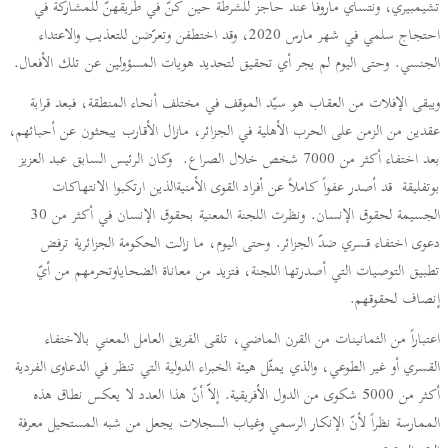
تشيمبيري، ونتساي ماروفا عند حاجز للشرطة حين كنّ في طريقهنّ للمشاركة في
احتجاج سلمي في شهر مارس 2020، وقد اختطفن وتعرّضن للتعذيب والاعتداء
الجنسي. وحتى اليوم لم يجر أي تحقيق لتحديد هويات المسؤولين عن تلك الأفعال.
ويبقى الإفلات من العقاب هو سيّد الموقف في مختلف أنحاء المنطقة، فبعد قرابة
عقدين من الزمن على الحرب الأهلية في الجزائر، مازال الأقارب يبحثون عن أحبائهم،
بعد اختفاء أكثر من 7000 شخص خلال الصراع. وكان الرئيس السابق عبد العزيز
بوتفليقة قد أصدر عفواً كاملاً عن أفراد القوى الأمنيةالذين ارتكبوا الانتهاكات
الجسيمة لحقوق الإنسان. ونظرت اللجنة المعنية بحقوق الإنسان في أكثر من 30
دعوى اختفاء قسري ضدّ الجزائر. وحتى اليوم، ما زالت الحكومة الجزائرية ترفض
تطبيق التوصيات التي أصدرتها اللجنة، فتزيد من معاناة الضحاياوتحرمهم من أيّ
إنصاف لحقوقهم.
اعتباراً من الثمانينات من القرن الماضي، تلقى الفريق العامل المعني بالاختفاء
القسري أو غير الطوعي، والذي يمثّل هيئة الخبراء الدولية التي تنظر في الدعاوى الفردية
أكثر من 5000 شكوى من الدول الأفريقية. إلاّ أنّ هذا العدد لا يعكس نطاق هذه
الممارسة نظراً لأنّ الإنكار الرسمي وغياب السجلات يجعل من شبه المستحيل معرفة