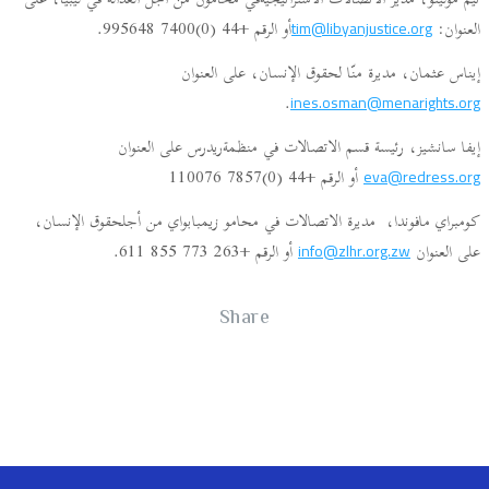
تيم مولينو، مدير الاتصالات الاستراتيجيةفي محامون من أجل العدالة في ليبيا، على
العنوان:
أو الرقم +44 (0)7400 995648.
tim@libyanjustice.org
إيناس عثمان، مديرة منّا لحقوق الإنسان، على العنوان
.
ines.osman@menarights.org
إيفا سانشيز، رئيسة قسم الاتصالات في منظمةريدرس على العنوان
أو الرقم +44 (0)7857 110076
eva@redress.org
كومبراي مافوندا، مديرة الاتصالات في محامو زيمبابواي من أجلحقوق الإنسان،
على العنوان
أو الرقم +263 773 855 611.
info@zlhr.org.zw
Share