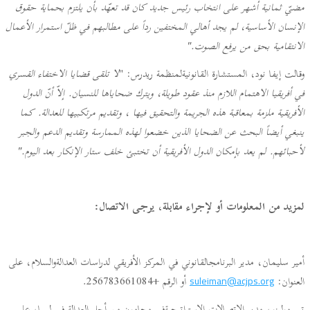
مضيّ ثمانية أشهر على انتخاب رئيس جديد كان قد تعهّد بأن يلتزم بحماية حقوق
الإنسان الأساسية، لم يجد أهالي المختفين رداً على مطالبهم في ظلّ استمرار الأعمال
الانتقامية بحق من يرفع الصوت."
وقالت إيفا نود، المستشارة القانونيةلمنظمة ريدرس: "
لا تلقى قضايا الاختفاء القسري
في أفريقيا الاهتمام اللازم منذ عقود طويلة، ويترك ضحاياها للنسيان. إلاّ أنّ الدول
الأفريقية ملزمة بمعاقبة هذه الجريمة والتحقيق فيها ، وتقديم مرتكبيها للعدالة. كما
ينبغي أيضاً البحث عن الضحايا الذين خضعوا لهذه الممارسة وتقديم الدعم والجبر
لأحبائهم. لم يعد بإمكان الدول الأفريقية أن تختبئ خلف ستار الإنكار بعد اليوم."
لمزيد من المعلومات أو لإجراء مقابلة، يرجى الاتصال:
أمير سليمان، مدير البرنامجالقانوني في المركز الأفريقي لدراسات العدالةوالسلام، على
العنوان:
أو الرقم +256783661084.
suleiman@acjps.org