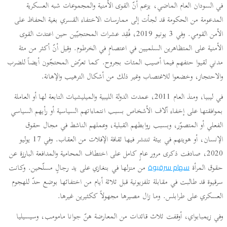
في السودان العام الماضي، يزعم أنّ القوى الأمنية والمجموعات شبه العسكرية
المدعومة من الحكومة قد لجأت إلى ممارسات الاختفاء القسري بغية الحفاظ على
الأمن القومي. وفي 3 يونيو 2019، فُقِد عشرات المحتجيّين حين اعتدت القوى
الأمنية على المتظاهرين السلميين في اعتصامٍ في الخرطوم. وقيل أنّ أكثر من مئة
مدني لقيوا حتفهم فيما أصيب المئات بجروح. كما تعرّض المحتجّون أيضاً للضرب
والاحتجاز، وخضعوا للاغتصاب وغير ذلك من أشكال الترهيب والإهانة.
في ليبيا، ومنذ العام 2011، عمدت الدولة الليبية والميليشيات التابعة لها أو العاملة
بموافقتها على إخفاء آلاف الأشخاص بسبب انتماءاتهم السياسية أو رأيهم السياسي
الفعلي أو المتصوّر، وبسبب روابطهم القبلية، وعملهم الناشط في مجال حقوق
الإنسان، أو هويتهم في بيئة تنتشر فيها ثقافة الإفلات من العقاب. وفي 17 يوليو
2020، صادفت ذكرى مرور عامٍ كامل على اختطاف المحامية والمدافعة البارزة عن
حقوق المرأة
من منزلها في بنغازي على يد رجالٍ مسلّحين. وكانت
سهام سرقيوة
سرقيوة قد طالبت في مقابلة تلفزيونية قبل ثلاثة أيام من اختفائها بوضع حدّ للهجوم
العسكري على طرابلس. وما زال مصيرها مجهولاً ككثيرين غيرها.
وفي زيمبابواي، أوقفت ثلاث قائدات من المعارضة هنّ جوانا مامومب، وسيسيليا