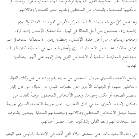
المنظمات غير الحكومية الدول الأفريقية لوضع حدّ لهذه الممارسة فوراً، وإخضاع
مرتكبيها للمساءلة، وللبحث عن المختفين وتقديم الجبر للضحايا وعائلاتهم
وقد عمل كلّ من المنظمات التالية: المركز الأفريقي لدراسات العدالة والسلام
(السودان)، ومحامون من أجل العدالة في ليبيا، منّا لحقوق الإنسان (الجزائر)،
ومحامو زيمبابواي من أجل حقوق الإنسان، ومنظمة ريدرس (المملكة المتحدة) على
توثيق حالات عديدة من الاختفاء القسري وأفعال التعذيب في المنطقة كان الهدف
منها قمع المعارضة السلمية أو الأشخاص الذين ينظر إليهم على أنّهم .يشكّلون
تهديدأً
يشمل الاختفاء القسري حرمان الشخص من حريته رغم إرادته من قبل وكلاء الدولة،
والعاملين معهم، أو الجهات الأخرى التي تتصرّف بقبولٍ من الدولة، من دون إقرار
بمصير الضحية أو مكان وجودها. ويعتبر الأشخاص المختفون عرضةً للعديد من
أشكال الإساءة الأخرى بما في ذلك التعذيب. تعتبر جريمة الاختفاء القسري جريمةً
شنيعة تجعل الأشخاص المختفين وعائلاتهم ومجتمعاتهم المحلية يعيشون بالخوف
مما سيحدث لهم وسط القلق والشكوك حيال مصير أحبائهم.
في أثناء الاحتجاجات على مستوى البلاد التي أدّت إلى الإطاحة بالرئيس عمر البشير